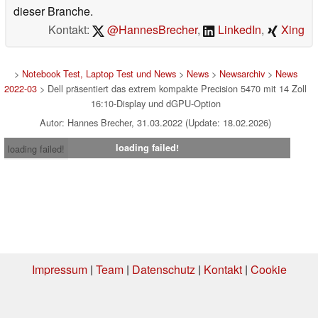
dieser Branche.
Kontakt:
@HannesBrecher
,
LinkedIn
,
Xing
>
Notebook Test, Laptop Test und News
>
News
>
Newsarchiv
>
News
2022-03
> Dell präsentiert das extrem kompakte Precision 5470 mit 14 Zoll
16:10-Display und dGPU-Option
Autor: Hannes Brecher, 31.03.2022 (Update: 18.02.2026)
loading failed!
loading failed!
Impressum
|
Team
|
Datenschutz
|
Kontakt
|
Cookie
Einstellungen
| 04.08.2026 20:41
* Beim Kauf über einen Affiliate-Link kann Notebookcheck eine Vergütung