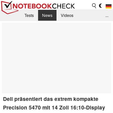
Tests
News
Videos
...
Benchmarks & Tech
Externe Tests
Kaufberatung
Deals
Suche
Jobs
Forum
Dell präsentiert das extrem kompakte
Precision 5470 mit 14 Zoll 16:10-Display