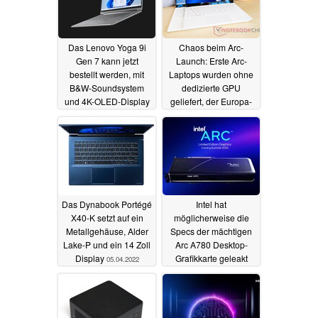
Das Lenovo Yoga 9i
Chaos beim Arc-
Gen 7 kann jetzt
Launch: Erste Arc-
bestellt werden, mit
Laptops wurden ohne
B&W-Soundsystem
dedizierte GPU
und 4K-OLED-Display
geliefert, der Europa-
Launch verzögert sich
08.04.2022
08.04.2022
Das Dynabook Portégé
Intel hat
X40-K setzt auf ein
möglicherweise die
Metallgehäuse, Alder
Specs der mächtigen
Lake-P und ein 14 Zoll
Arc A780 Desktop-
Display
Grafikkarte geleakt
05.04.2022
04.04.2022