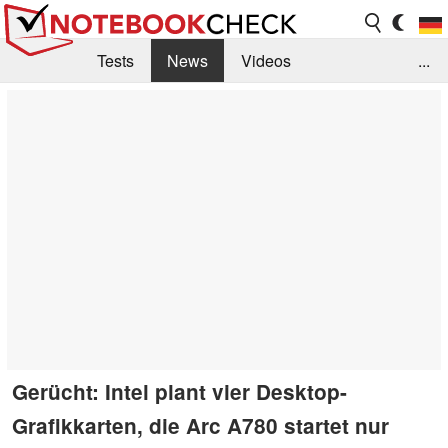
Tests
News
Videos
...
Benchmarks & Tech
Externe Tests
Kaufberatung
Deals
Suche
Jobs
Forum
Gerücht: Intel plant vier Desktop-
Grafikkarten, die Arc A780 startet nur