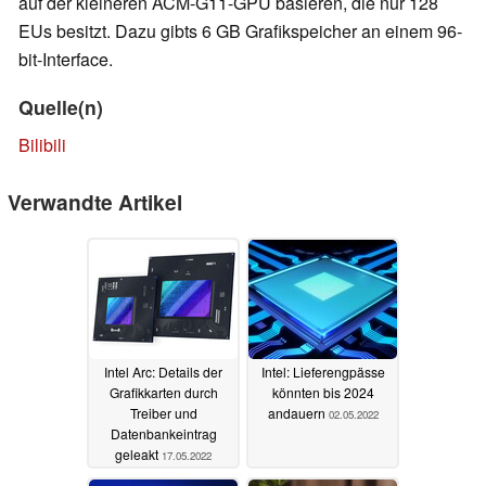
auf der kleineren ACM-G11-GPU basieren, die nur 128
EUs besitzt. Dazu gibts 6 GB Grafikspeicher an einem 96-
bit-Interface.
Quelle(n)
Bilibili
Verwandte Artikel
Intel Arc: Details der
Intel: Lieferengpässe
Grafikkarten durch
könnten bis 2024
Treiber und
andauern
02.05.2022
Datenbankeintrag
geleakt
17.05.2022