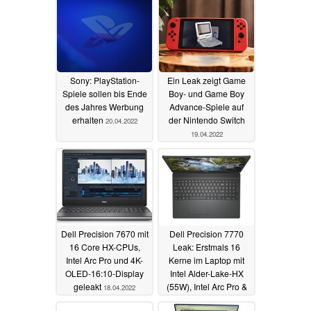
Sony: PlayStation-
Ein Leak zeigt Game
Spiele sollen bis Ende
Boy- und Game Boy
des Jahres Werbung
Advance-Spiele auf
erhalten
der Nintendo Switch
20.04.2022
19.04.2022
Dell Precision 7670 mit
Dell Precision 7770
16 Core HX-CPUs,
Leak: Erstmals 16
Intel Arc Pro und 4K-
Kerne im Laptop mit
OLED-16:10-Display
Intel Alder-Lake-HX
geleakt
(55W), Intel Arc Pro &
18.04.2022
4K-1000-nits-Display