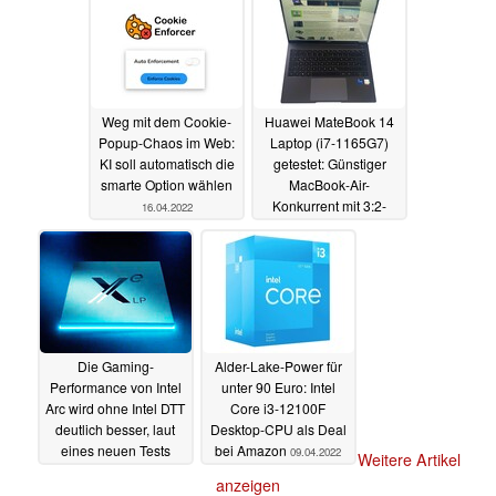
16.04.2022
Weg mit dem Cookie-
Huawei MateBook 14
Popup-Chaos im Web:
Laptop (i7-1165G7)
KI soll automatisch die
getestet: Günstiger
smarte Option wählen
MacBook-Air-
Konkurrent mit 3:2-
16.04.2022
Touchscreen
16.04.2022
Die Gaming-
Alder-Lake-Power für
Performance von Intel
unter 90 Euro: Intel
Arc wird ohne Intel DTT
Core i3-12100F
deutlich besser, laut
Desktop-CPU als Deal
eines neuen Tests
bei Amazon
09.04.2022
Weitere Artikel
14.04.2022
anzeigen