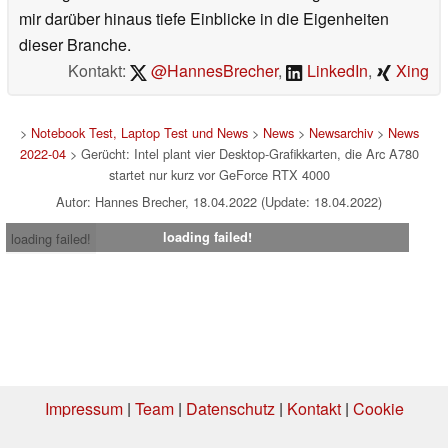
mir darüber hinaus tiefe Einblicke in die Eigenheiten
dieser Branche.
Kontakt:
@HannesBrecher
,
LinkedIn
,
Xing
>
Notebook Test, Laptop Test und News
>
News
>
Newsarchiv
>
News
2022-04
> Gerücht: Intel plant vier Desktop-Grafikkarten, die Arc A780
startet nur kurz vor GeForce RTX 4000
Autor: Hannes Brecher, 18.04.2022 (Update: 18.04.2022)
loading failed!
loading failed!
Impressum
|
Team
|
Datenschutz
|
Kontakt
|
Cookie
Einstellungen
| 06.08.2026 20:31