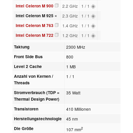
Intel Celeron M 900
2.2 GHz
1 / 1
Intel Celeron M 925 «
2.3 GHz
1 / 1
Intel Celeron M 763
1.4 GHz
1 / 1
Intel Celeron M 722
1.2 GHz
1 / 1
Taktung
2300 MHz
Front Side Bus
800
Level 2 Cache
1 MB
Anzahl von Kernen /
1 / 1
Threads
Stromverbrauch (TDP =
35 Watt
Thermal Design Power)
Transistoren
410 Millionen
Herstellungstechnologie
45 nm
Die Größe
2
107 mm