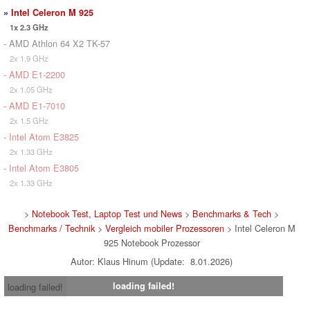
»
Intel Celeron M 925
1x 2.3 GHz
- AMD Athlon 64 X2 TK-57
2x 1.9 GHz
-
AMD E1-2200
2x 1.05 GHz
-
AMD E1-7010
2x 1.5 GHz
-
Intel Atom E3825
2x 1.33 GHz
-
Intel Atom E3805
2x 1.33 GHz
>
Notebook Test, Laptop Test und News
>
Benchmarks & Tech
>
Benchmarks / Technik
>
Vergleich mobiler Prozessoren
> Intel Celeron M
925 Notebook Prozessor
Autor: Klaus Hinum (Update: 8.01.2026)
loading failed!
loading failed!