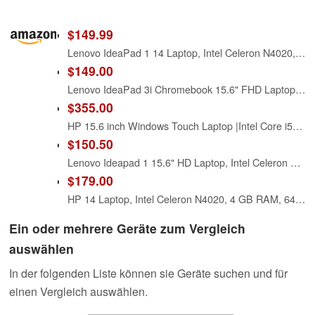
$149.99
Lenovo IdeaPad 1 14 Laptop, Intel Celeron N4020, 4GB RAM, 128GB Storage(64GB eMMC+64GB Micro SD), Intel UHD Graphics 600, Win 11 in S Mode, Cloud Grey
$149.00
Lenovo IdeaPad 3i Chromebook 15.6" FHD Laptop, Intel Celeron N4500, 4GB Memory, 64GB eMMC, Intel UHD Graphics, Chrome OS, Artic Grey
$355.00
HP 15.6 inch Windows Touch Laptop |Intel Core i5-1334U| Intel Iris Xe Graphics |Webcam |Bluetooth|Silver| 8GB RAM | 512GB SSD |Windows 11 Home |Bundle with Stylus Pen
$150.50
Lenovo Ideapad 1 15.6" HD Laptop, Intel Celeron N4500, 4GB DDR4, 128GB eMMC, W11HS, One-Year Microsoft Office 365, Abyss Blue, 82LX00D3US
$179.00
HP 14 Laptop, Intel Celeron N4020, 4 GB RAM, 64 GB Storage, 14-inch Micro-Edge HD Display, Windows 11 Home, Thin & Portable, 4K Graphics, One Year of Microsoft 365 (14-dq0010nr, Indigo Blue)
Ein oder mehrere Geräte zum Vergleich
auswählen
In der folgenden Liste können sie Geräte suchen und für
einen Vergleich auswählen.