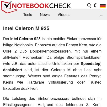
Tests
News
Videos
...
Benchmarks & Tech
Externe Tests
Intel Celeron M 925
Kaufberatung
Deals
Suche
Jobs
Der
Intel Celeron 925
ist ein mobiler Einkernprozessor für
billige Notebooks. Er basiert auf den Penryn Kern, wie die
Forum
Core 2 Duo Doppelkernprozessoren, mit nur einem
aktivierten Rechenkern. Da einige Stromsparfunktionen
(wie z.B. das automatische Untertakten per
Speedstep
)
deaktiviert
sind, ist dier Celeron M ohne Last sehr
stromhungrig. Weiters sind einige Features des Penryn
Kerns wie Hardware Virtualisierung oder Trusted
Execution deaktivert.
Die Leistung des Einkernprozessors befindet sich im
Einstiegssegment. Aufgrund des fehlenden 2. Kern,