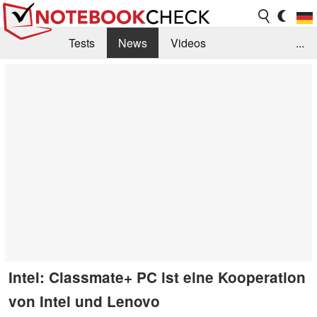
Tests
News
Videos
...
Benchmarks & Tech
Externe Tests
Kaufberatung
Deals
Suche
Jobs
Forum
Intel: Classmate+ PC ist eine Kooperation
von Intel und Lenovo