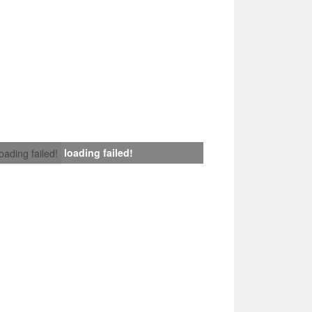
loading failed!
loading failed!