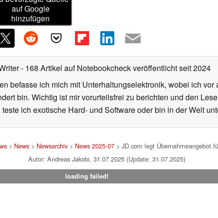
auf Google
hinzufügen
Writer
- 168 Artikel auf Notebookcheck veröffentlicht
seit 2024
en befasse ich mich mit Unterhaltungselektronik, wobei ich vor
rt bin. Wichtig ist mir vorurteilsfrei zu berichten und den Le
 teste ich exotische Hard- und Software oder bin in der Welt un
ews
>
News
>
Newsarchiv
>
News 2025-07
> JD.com legt Übernahmeangebot für
Autor: Andreas Jakobi, 31.07.2025 (Update: 31.07.2025)
loading failed!