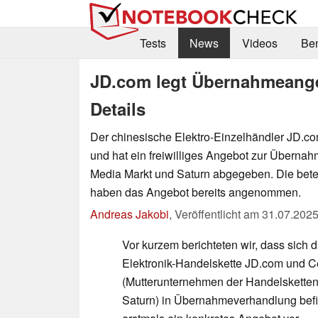
Tests
News
Videos
Be
JD.com legt Übernahmeange
Details
Der chinesische Elektro-Einzelhändler JD.c
und hat ein freiwilliges Angebot zur Überna
Media Markt und Saturn abgegeben. Die bete
haben das Angebot bereits angenommen.
Andreas Jakobi
,
Veröffentlicht am
31.07.202
Vor kurzem berichteten wir, dass sich 
Elektronik-Handelskette JD.com und 
(Mutterunternehmen der Handelskette
Saturn) in Übernahmeverhandlung befi