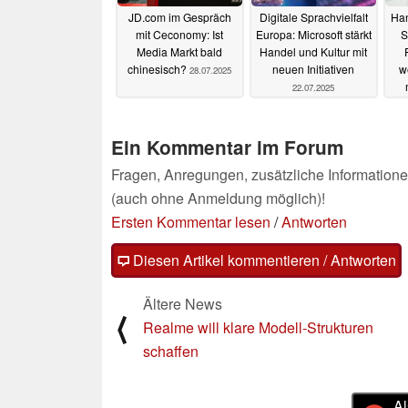
JD.com im Gespräch
Digitale Sprachvielfalt
Han
mit Ceconomy: Ist
Europa: Microsoft stärkt
S
Media Markt bald
Handel und Kultur mit
chinesisch?
neuen Initiativen
w
28.07.2025
22.07.2025
Ein Kommentar im Forum
Fragen, Anregungen, zusätzliche Informatione
(auch ohne Anmeldung möglich)!
Ersten Kommentar lesen
/
Antworten
Diesen Artikel kommentieren / Antworten
Ältere News
⟨
Realme will klare Modell-Strukturen
schaffen
Al