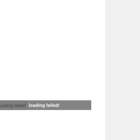
loading failed!
loading failed!