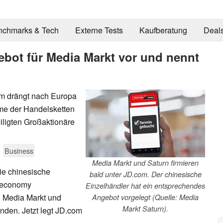
nchmarks & Tech
Externe Tests
Kaufberatung
Deal
bot für Media Markt vor und nennt
om drängt nach Europa
hme der Handelsketten
iligten Großaktionäre
5
Business
Media Markt und Saturn firmieren
die chinesische
bald unter JD.com. Der chinesische
Ceconomy
Einzelhändler hat ein entsprechendes
n Media Markt und
Angebot vorgelegt (Quelle: Media
Markt Saturn).
nden. Jetzt legt JD.com