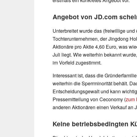
erstmals ein konkretes Angebot vor.
Angebot von JD.com schein
Unterbreitet wurde das (freiwillige un
Tochterunternehmen, der Jingdong H
Aktionäre pro Aktie 4,60 Euro, was w
Juli liegt. Wie weiterhin bekannt wur
im Vorfeld zugestimmt.
Interessant ist, dass die Gründerfamili
weiterhin die Sperrminorität behält. Da
Entscheidungsgewalt und kann wichtig
Pressemitteilung von Ceconomy (
zum 
anderen Aktionären einen Verkauf an 
Keine betriebsbedingten 