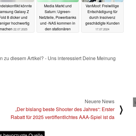
delskonflikt könnte
Media Markt und
VanMoof: Freiwillige
amsung Galaxy Z
Saturn: Ugreen-
Entschädigung für
Fold 8 dicker und
Netzteile, Powerbanks
durch Insolvenz
eniger hochwertig
und -NAS kommen in
geschädigte Kunden
machen
den stationären
22.07.2025
17.07.2024
Handel
24.04.2025
n zu diesem Artikel? - Uns interessiert Deine Meinung
Neuere News
⟩
„Der bislang beste Shooter des Jahres“: Erster
Rabatt für 2025 veröffentlichtes AAA-Spiel ist da
s bevorzugte Quelle