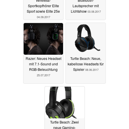
Wireless-
Bluetooth-
Sportkopfhörer Elite
Lautsprecher mit
Sport sowie Elite 25e
Lichtshow
03.08.2017
04.09.2017
Razer: Neues Headset
Turtle Beach: Neue,
mit 7.1-Sound und
kabellose Headsets für
RGB-Beleuchtung
Spieler
08.06.2017
25.07.2017
Turtle Beach: Zwei
neue Gaming-