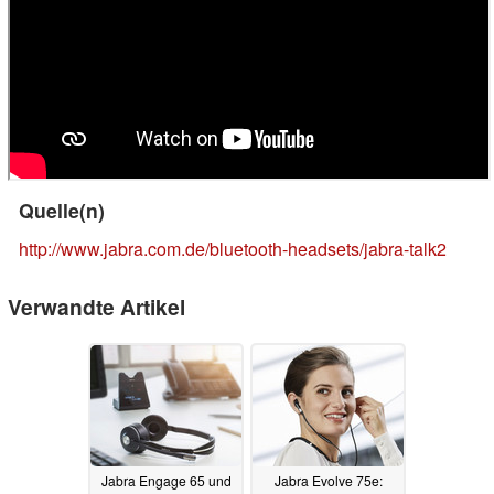
Quelle(n)
http://www.jabra.com.de/bluetooth-headsets/jabra-talk2
Verwandte Artikel
Jabra Engage 65 und
Jabra Evolve 75e: