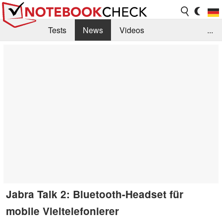
Tests
News
Videos
...
Benchmarks & Tech
Externe Tests
Kaufberatung
Deals
Suche
Jobs
Forum
Jabra Talk 2: Bluetooth-Headset für
mobile Vieltelefonierer