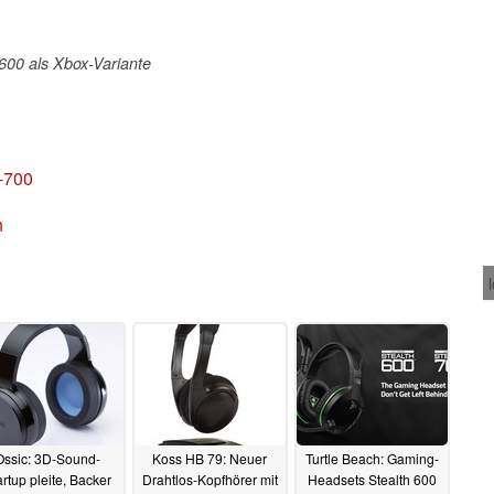
 600 als Xbox-Variante
-700
n
Ossic: 3D-Sound-
Koss HB 79: Neuer
Turtle Beach: Gaming-
artup pleite, Backer
Drahtlos-Kopfhörer mit
Headsets Stealth 600