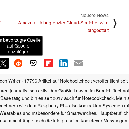
Neuere News
⟩
7
Amazon: Unbegrenzter Cloud-Speicher wird
eingestellt
s bevorzugte Quelle
auf Google
hinzufügen
Tech Writer
- 17796 Artikel auf Notebookcheck veröffentlicht
seit
ahren journalistisch aktiv, den Großteil davon im Bereich Techn
se tätig und bin es seit 2017 auch für Notebookcheck. Mein ak
rechnern wie dem Raspberry Pi – also kompakten Systemen mit
n Wearables und insbesondere für Smartwatches. Hauptberuflich
Zusammenhänge noch die Interpretation komplexer Messungen f