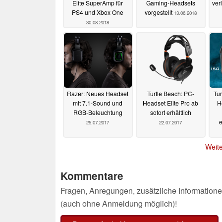
Elite SuperAmp für
Gaming-Headsets
ver
PS4 und Xbox One
vorgestellt
13.06.2018
30.08.2018
Razer: Neues Headset
Turtle Beach: PC-
Tur
mit 7.1-Sound und
Headset Elite Pro ab
H
RGB-Beleuchtung
sofort erhältlich
e
25.07.2017
22.07.2017
Weite
Kommentare
Fragen, Anregungen, zusätzliche Informatione
(auch ohne Anmeldung möglich)!