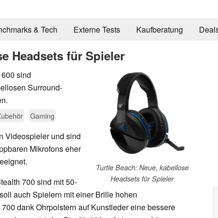
nchmarks & Tech
Externe Tests
Kaufberatung
Deal
se Headsets für Spieler
 600 sind
bellosen Surround-
en.
Zubehör
Gaming
n Videospieler und sind
appbaren Mikrofons eher
eeignet.
Turtle Beach: Neue, kabellose
Headsets für Spieler
ealth 700 sind mit 50-
oll auch Spielern mit einer Brille hohen
h 700 dank Ohrpolstern auf Kunstleder eine bessere