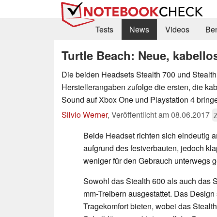
Tests
News
Videos
Be
Turtle Beach: Neue, kabello
Die beiden Headsets Stealth 700 und Stealth
Herstellerangaben zufolge die ersten, die ka
Sound auf Xbox One und Playstation 4 bring
Silvio Werner
,
Veröffentlicht am
08.06.2017
Beide Headset richten sich eindeutig a
aufgrund des festverbauten, jedoch kl
weniger für den Gebrauch unterwegs g
Sowohl das Stealth 600 als auch das St
mm-Treibern ausgestattet. Das Design s
Tragekomfort bieten, wobei das Stealt