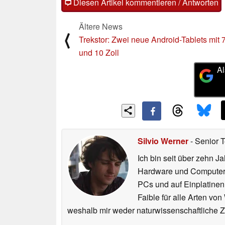
Diesen Artikel kommentieren / Antworten
Ältere News
⟨
Trekstor: Zwei neue Android-Tablets mit 
und 10 Zoll
Al
Silvio Werner
- Senior 
Ich bin seit über zehn J
Hardware und ComputerBa
PCs und auf Einplatinen
Faible für alle Arten vo
weshalb mir weder naturwissenschaftliche 