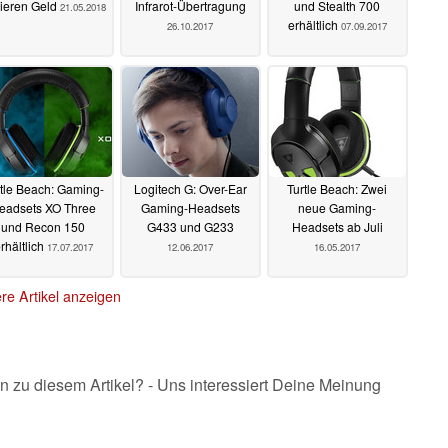
lieren Geld
Infrarot-Übertragung
und Stealth 700
21.05.2018
erhältlich
26.10.2017
07.09.2017
tle Beach: Gaming-
Logitech G: Over-Ear
Turtle Beach: Zwei
eadsets XO Three
Gaming-Headsets
neue Gaming-
und Recon 150
G433 und G233
Headsets ab Juli
rhältlich
17.07.2017
12.06.2017
16.05.2017
re Artikel anzeigen
n zu diesem Artikel? - Uns interessiert Deine Meinung