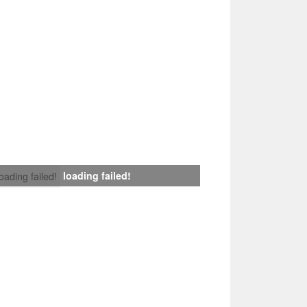
loading failed!
loading failed!