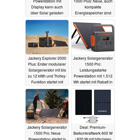
Powerstation mit
1000 Plus: Neue, auch
Display kann auch
kompakte
über Solar geladen
Energiespeicher sind
werden und startet in
aktuell noch mit Rabatt
Kürze für nur 150 Euro
erhältlich
02.09.2023
29.10.2023
Jackery Explorer 2000
Jackery Solargenerator
Plus: Erster modularer
1500 Pro:
Solargenerator mit bis
Leistungsstarke
zu 12 kWh und Trolley-
Powerstation mit 1.512
Funktion startet mit
Wh startet mit Rabatt in
Geschenk
den Verkauf
14.06.2023
16.02.2023
Jackery Solargenerator
Deal: Premium-
1500 Pro: Neue
Balkonkraftwerk 600 W
Powerstation startet in
/ 820 W mit bifazialen