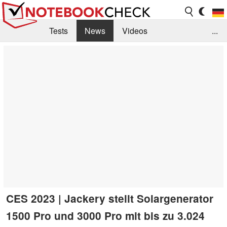
Tests
News
Videos
...
Benchmarks & Tech
Externe Tests
Kaufberatung
Deals
Suche
Jobs
Forum
CES 2023 | Jackery stellt Solargenerator
1500 Pro und 3000 Pro mit bis zu 3.024