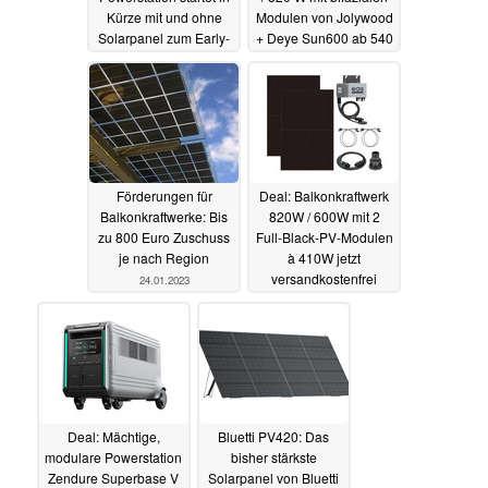
Kürze mit und ohne
Modulen von Jolywood
Solarpanel zum Early-
+ Deye Sun600 ab 540
Bird-Preis
Euro
09.02.2023
24.01.2023
Förderungen für
Deal: Balkonkraftwerk
Balkonkraftwerke: Bis
820W / 600W mit 2
zu 800 Euro Zuschuss
Full-Black-PV-Modulen
je nach Region
à 410W jetzt
versandkostenfrei
24.01.2023
15.01.2023
Deal: Mächtige,
Bluetti PV420: Das
modulare Powerstation
bisher stärkste
Zendure Superbase V
Solarpanel von Bluetti