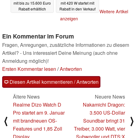
mit bis zu 15.600 Euro
mit 420 W startet mit
Rabatt erhältlich
Rabatt in den Verkauf
Weitere Artikel
10.01.2023
10.01.2023
anzeigen
Ein Kommentar im Forum
Fragen, Anregungen, zusätzliche Informationen zu diesem
Artikel? - Uns interessiert Deine Meinung (auch ohne
Anmeldung möglich)!
Ersten Kommentar lesen
/
Antworten
Diesen Artikel kommentieren / Antworten
Ältere News
Neuere News
Realme Dizo Watch D
Nakamichi Dragon:
Pro startet am 9. Januar
3.500 US-Dollar
⟨
⟩
mit brandneuen OS-
Soundbar bringt 31
Features und 1,85 Zoll
Treiber, 3.000 Watt, vier
Display
Subwoofer und DTS:X