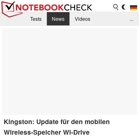
Tests
News
Videos
...
Benchmarks & Tech
Externe Tests
Kaufberatung
Deals
Suche
Jobs
Forum
Kingston: Update für den mobilen
Wireless-Speicher Wi-Drive