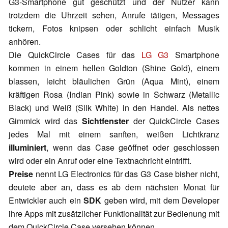
G3-Smartphone gut geschützt und der Nutzer kann
trotzdem die Uhrzeit sehen, Anrufe tätigen, Messages
tickern, Fotos knipsen oder schlicht einfach Musik
anhören.
Die QuickCircle Cases für das
LG G3
Smartphone
kommen in einem hellen Goldton (Shine Gold), einem
blassen, leicht bläulichen Grün (Aqua Mint), einem
kräftigen Rosa (Indian Pink) sowie in Schwarz (Metallic
Black) und Weiß (Silk White) in den Handel. Als nettes
Gimmick wird das
Sichtfenster
der QuickCircle Cases
jedes Mal mit einem sanften, weißen Lichtkranz
illuminiert
, wenn das Case geöffnet oder geschlossen
wird oder ein Anruf oder eine Textnachricht eintrifft.
Preise
nennt LG Electronics für das G3 Case bisher nicht,
deutete aber an, dass es ab dem nächsten Monat für
Entwickler auch ein
SDK
geben wird, mit dem Developer
ihre Apps mit zusätzlicher Funktionalität zur Bedienung mit
dem QuickCircle Case versehen können.