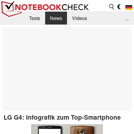
Tests
News
Videos
...
Benchmarks & Tech
Externe Tests
Kaufberatung
Deals
Suche
Jobs
Forum
LG G4: Infografik zum Top-Smartphone