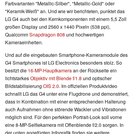
Farbvarianten "Metallic-Silber", "Metallic-Gold" oder
"Keramik-Weiß" an. Und wie wir berichteten, punktet das
LG G4 auch bei den Kernkomponenten mit einem 5,5 Zoll
großen Display und 2560 x 1440 Pixeln (538 ppi),
Qualcomm
Snapdragon 808
und hochwertigen
Kameraeinheiten.
Und auf die eingebauten Smartphone-Kameramodule des
G4 Smartphones ist LG Electronics besonders stolz. So
besitzt die
16-MP-Hauptkamera
an der Rückseite ein
lichtstarkes
Objektiv mit Blende f/1.8
und optischer
Bildstabilisierung
OIS 2.0
. Im offiziellen Produktvideo
schnallt LG das G4 unter eine Flugdrone und demonstriert,
dass in Kombination mit einer entsprechenden Halterung
auch Aufnahmen ohne störende Wackler und Vibrationen
möglich sind. Für den perfekten Portrait-Look soll vorne
eine 8-MP-Selfiekamera mit Offenblende f/2.0 sorgen. In
der unten angefügten Infografik finden sie weitere