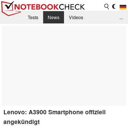
Tests
News
Videos
...
Benchmarks & Tech
Externe Tests
Kaufberatung
Deals
Suche
Jobs
Forum
Lenovo: A3900 Smartphone offiziell
angekündigt