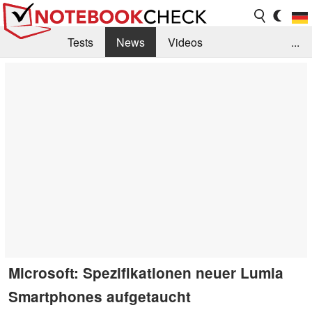
Tests
News
Videos
...
Benchmarks & Tech
Externe Tests
Kaufberatung
Deals
Suche
Jobs
Forum
Microsoft: Spezifikationen neuer Lumia
Smartphones aufgetaucht