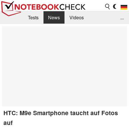
Tests
News
Videos
...
Benchmarks & Tech
Externe Tests
Kaufberatung
Deals
Suche
Jobs
Forum
HTC: M9e Smartphone taucht auf Fotos
auf