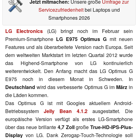
Jetzt mitmachen:
Unsere große
Umfrage zur
Servicezufriedenheit
bei Laptops und
Smartphones 2026
LG Electronics
(LG) bringt noch im Februar sein
Premium-Smartphone
LG E975 Optimus G
mit neuen
Features und als überarbeitete Version nach Europa. Seit
dem weltweiten Marktstart im letzten Quartal 2012 wurde
das Highend-Smartphone von LG kontinuierlich
weiterentwickelt. Den Anfang macht das LG Optimus G
E975 noch in diesem Monat in Schweden. In
Deutschland
wird das verbesserte Optimus G im
März
in
die Läden kommen.
Das Optimus G ist mit Googles aktuellem Android-
Betriebssystem
Jelly Bean 4.1.2
ausgestattet. Die
europäische Version verfügt als erstes LG-Smartphone
über das neue brillante
4,7 Zoll
große
True-HD-IPS-Plus-
Display
von LG. Dank Zerogap-Touch-Technologie soll