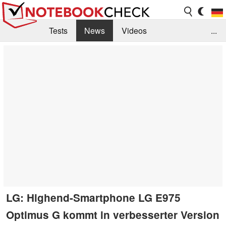
Tests
News
Videos
...
Benchmarks & Tech
Externe Tests
Kaufberatung
Deals
Suche
Jobs
Forum
LG: Highend-Smartphone LG E975
Optimus G kommt in verbesserter Version