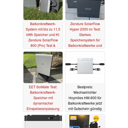
Balkonkraftwerk-
Zendure SolarFlow
System mit bis zu 11,5
Hyper 2000 im Test:
kWh Speicher und KI:
Starkes
Zendure SolarFlow
Speichersystem für
800 (Pro) Test &
Balkonkraftwerke und
Vergleich
PV-Anlagen
29.08.2025
08.10.2024
EET SolMate Test:
Bestpreis:
Balkonkraftwerk-
Wechselrichter
Speicher mit
Hoymiles HM-600 für
dynamischer
Balkonkraftwerke jetzt
Einspeiseanpassung
mit Gutschein günstig
ohne Smart Meter
erhältlich
04.12.2023
30.09.2024