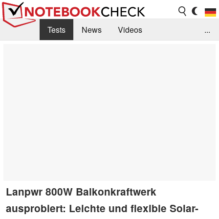
Tests
News
Videos
...
Benchmarks & Tech
Externe Tests
Kaufberatung
Deals
Suche
Jobs
Forum
Lanpwr 800W Balkonkraftwerk
ausprobiert: Leichte und flexible Solar-