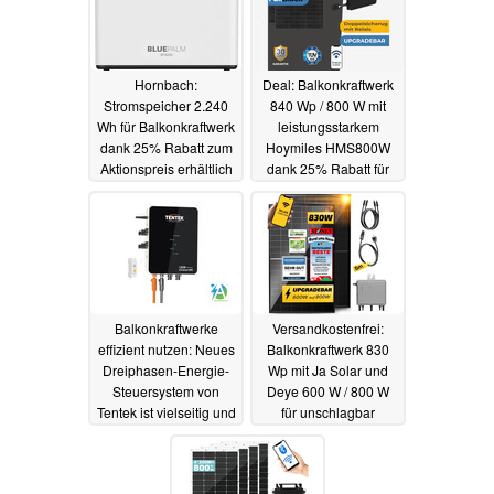
Hornbach:
Deal: Balkonkraftwerk
Stromspeicher 2.240
840 Wp / 800 W mit
Wh für Balkonkraftwerk
leistungsstarkem
dank 25% Rabatt zum
Hoymiles HMS800W
Aktionspreis erhältlich
dank 25% Rabatt für
günstige 299 Euro
04.12.2023
inklusive Versand
03.12.2023
Balkonkraftwerke
Versandkostenfrei:
effizient nutzen: Neues
Balkonkraftwerk 830
Dreiphasen-Energie-
Wp mit Ja Solar und
Steuersystem von
Deye 600 W / 800 W
Tentek ist vielseitig und
für unschlagbar
anpassungsfähig
günstige 290 Euro
28.11.2023
25.11.2023