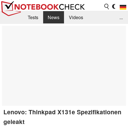
Tests
News
Videos
...
Benchmarks & Tech
Externe Tests
Kaufberatung
Deals
Suche
Jobs
Forum
Lenovo: Thinkpad X131e Spezifikationen
geleakt