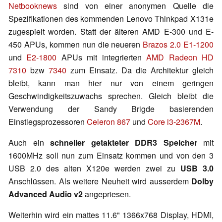
Netbooknews
sind von einer anonymen Quelle die
Spezifikationen des kommenden Lenovo Thinkpad X131e
zugespielt worden. Statt der älteren AMD E-300 und E-
450 APUs, kommen nun die neueren
Brazos 2.0 E1-1200
und
E2-1800
APUs mit integrierten
AMD Radeon HD
7310
bzw
7340
zum Einsatz. Da die Architektur gleich
bleibt, kann man hier nur von einem geringen
Geschwindigkeitszuwachs sprechen. Gleich bleibt die
Verwendung der Sandy Brigde basierenden
Einstiegsprozessoren
Celeron 867
und
Core i3-2367M
.
Auch ein
schneller getakteter DDR3 Speicher
mit
1600MHz soll nun zum Einsatz kommen und von den 3
USB 2.0 des alten X120e werden zwei zu
USB 3.0
Anschlüssen. Als weitere Neuheit wird ausserdem
Dolby
Advanced Audio v2
angepriesen.
Weiterhin wird ein mattes 11.6" 1366x768 Display, HDMI,