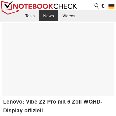
Tests
News
Videos
...
Benchmarks & Tech
Externe Tests
Kaufberatung
Deals
Suche
Jobs
Forum
Lenovo: Vibe Z2 Pro mit 6 Zoll WQHD-
Display offiziell