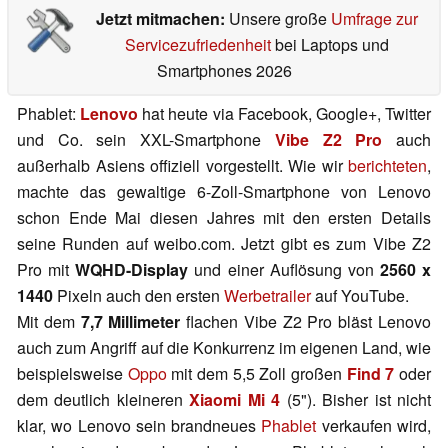
Jetzt mitmachen:
Unsere große
Umfrage zur
Servicezufriedenheit
bei Laptops und
Smartphones 2026
Phablet:
Lenovo
hat heute via Facebook, Google+, Twitter
und Co. sein XXL-Smartphone
Vibe Z2 Pro
auch
außerhalb Asiens offiziell vorgestellt. Wie wir
berichteten
,
machte das gewaltige 6-Zoll-Smartphone von Lenovo
schon Ende Mai diesen Jahres mit den ersten Details
seine Runden auf weibo.com. Jetzt gibt es zum Vibe Z2
Pro mit
WQHD-Display
und einer Auflösung von
2560 x
1440
Pixeln auch den ersten
Werbetrailer
auf YouTube.
Mit dem
7,7 Millimeter
flachen Vibe Z2 Pro bläst Lenovo
auch zum Angriff auf die Konkurrenz im eigenen Land, wie
beispielsweise
Oppo
mit dem 5,5 Zoll großen
Find 7
oder
dem deutlich kleineren
Xiaomi Mi 4
(5"). Bisher ist nicht
klar, wo Lenovo sein brandneues
Phablet
verkaufen wird,