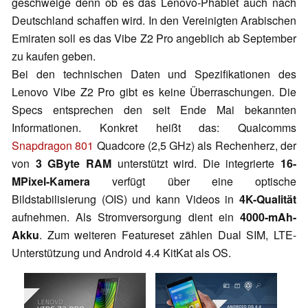
geschweige denn ob es das Lenovo-Phablet auch nach
Deutschland schaffen wird. In den Vereinigten Arabischen
Emiraten soll es das Vibe Z2 Pro angeblich ab September
zu kaufen geben.
Bei den technischen Daten und Spezifikationen des
Lenovo Vibe Z2 Pro gibt es keine Überraschungen. Die
Specs entsprechen den seit Ende Mai bekannten
Informationen. Konkret heißt das: Qualcomms
Snapdragon 801
Quadcore (2,5 GHz) als Rechenherz, der
von
3 GByte RAM
unterstützt wird. Die integrierte
16-
MPixel-Kamera
verfügt über eine optische
Bildstabilisierung (OIS) und kann Videos in
4K-Qualität
aufnehmen. Als Stromversorgung dient ein
4000-mAh-
Akku
. Zum weiteren Featureset zählen Dual SIM, LTE-
Unterstützung und Android 4.4 KitKat als OS.