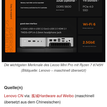
Die wichtigsten Merkmale des Lecoo Mini Pro mit Ryzen 7 8745H
(Bildquelle: Lenovo – maschinell übersetzt)
Quelle(n)
Lenovo CN
via:
孤城Hardware auf Weibo
(maschinell
übersetzt aus dem Chinesischen)