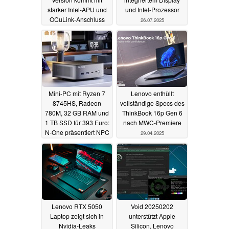
starker Intel-APU und
und Intel-Prozessor
OCuLink-Anschluss
26.07.2025
26.07.2025
Mini-PC mit Ryzen 7
Lenovo enthüllt
8745HS, Radeon
vollständige Specs des
780M, 32 GB RAM und
ThinkBook 16p Gen 6
1 TB SSD für 393 Euro:
nach MWC-Premiere
N-One präsentiert NPC
29.04.2025
Pro+
21.07.2025
Lenovo RTX 5050
Void 20250202
Laptop zeigt sich in
unterstützt Apple
Nvidia-Leaks
Silicon, Lenovo