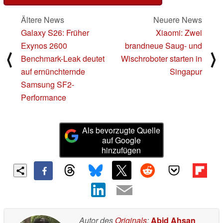
Ältere News
Neuere News
Galaxy S26: Früher
Xiaomi: Zwei
Exynos 2600
brandneue Saug- und
⟨
⟩
Benchmark-Leak deutet
Wischroboter starten in
auf ernünchternde
Singapur
Samsung SF2-
Performance
Als bevorzugte Quelle
auf Google
hinzufügen
Autor des
Originals
:
Abid Ahsan