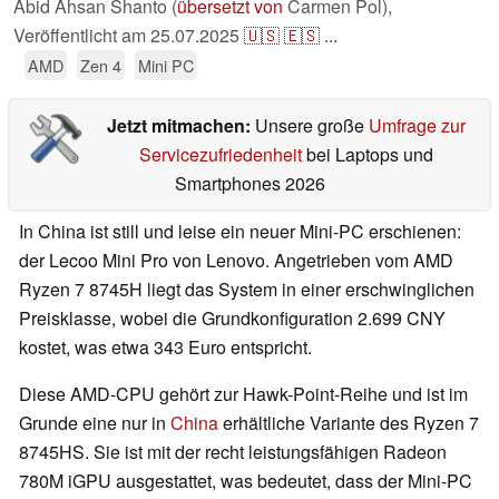
Abid Ahsan Shanto (
übersetzt von
Carmen Pol),
Veröffentlicht am
25.07.2025
🇺🇸
🇪🇸
...
AMD
Zen 4
Mini PC
Jetzt mitmachen:
Unsere große
Umfrage zur
Servicezufriedenheit
bei Laptops und
Smartphones 2026
In China ist still und leise ein neuer Mini-PC erschienen:
der Lecoo Mini Pro von Lenovo. Angetrieben vom AMD
Ryzen 7 8745H liegt das System in einer erschwinglichen
Preisklasse, wobei die Grundkonfiguration 2.699 CNY
kostet, was etwa 343 Euro entspricht.
Diese AMD-CPU gehört zur Hawk-Point-Reihe und ist im
Grunde eine nur in
China
erhältliche Variante des Ryzen 7
8745HS. Sie ist mit der recht leistungsfähigen Radeon
780M iGPU ausgestattet, was bedeutet, dass der Mini-PC