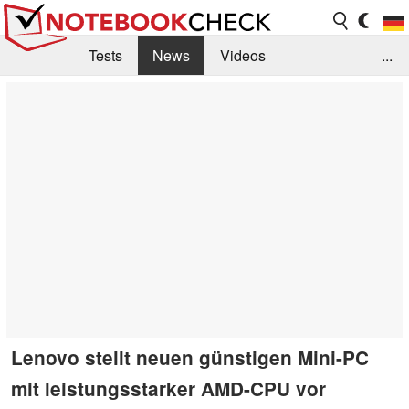
Tests
News
Videos
...
Benchmarks & Tech
Externe Tests
Kaufberatung
Deals
Suche
Jobs
Forum
Lenovo stellt neuen günstigen Mini-PC
mit leistungsstarker AMD-CPU vor