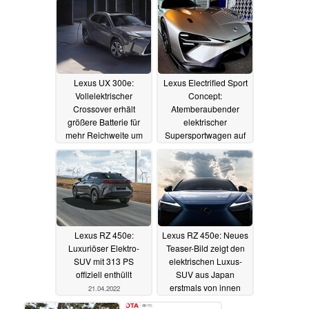
Lexus UX 300e:
Lexus Electrified Sport
Vollelektrischer
Concept:
Crossover erhält
Atemberaubender
größere Batterie für
elektrischer
mehr Reichweite um
Supersportwagen auf
bis zu 40 Prozent
dem Goodwood
Festival of Speed
09.11.2022
25.06.2022
Lexus RZ 450e:
Lexus RZ 450e: Neues
Luxuriöser Elektro-
Teaser-Bild zeigt den
SUV mit 313 PS
elektrischen Luxus-
offiziell enthüllt
SUV aus Japan
erstmals von innen
21.04.2022
05.04.2022