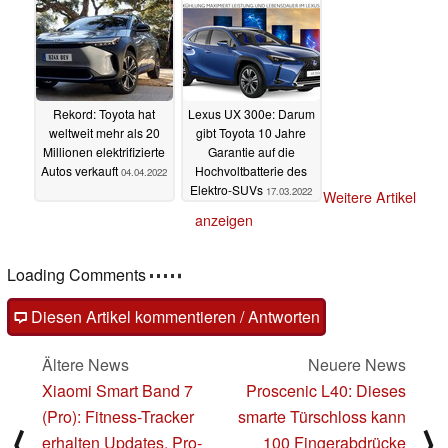
Rekord: Toyota hat
Lexus UX 300e: Darum
weltweit mehr als 20
gibt Toyota 10 Jahre
Millionen elektrifizierte
Garantie auf die
Autos verkauft
Hochvoltbatterie des
04.04.2022
Elektro-SUVs
17.03.2022
Weitere Artikel
anzeigen
Loading Comments
Diesen Artikel kommentieren / Antworten
Ältere News
Neuere News
Xiaomi Smart Band 7
Proscenic L40: Dieses
(Pro): Fitness-Tracker
smarte Türschloss kann
⟨
⟩
erhalten Updates, Pro-
100 Fingerabdrücke