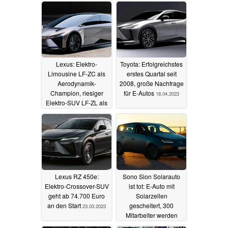
Lexus: Elektro-
Toyota: Erfolgreichstes
Limousine LF-ZC als
erstes Quartal seit
Aerodynamik-
2008, große Nachfrage
Champion, riesiger
für E-Autos
18.04.2023
Elektro-SUV LF-ZL als
Mercedes-GLS-
Schreck
26.10.2023
Lexus RZ 450e:
Sono Sion Solarauto
Elektro-Crossover-SUV
ist tot: E-Auto mit
geht ab 74.700 Euro
Solarzellen
an den Start
gescheitert, 300
23.03.2023
Mitarbeiter werden
entlassen
25.02.2023