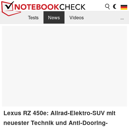
Tests
News
Videos
...
Benchmarks & Tech
Externe Tests
Kaufberatung
Deals
Suche
Jobs
Forum
Lexus RZ 450e: Allrad-Elektro-SUV mit
neuester Technik und Anti-Dooring-