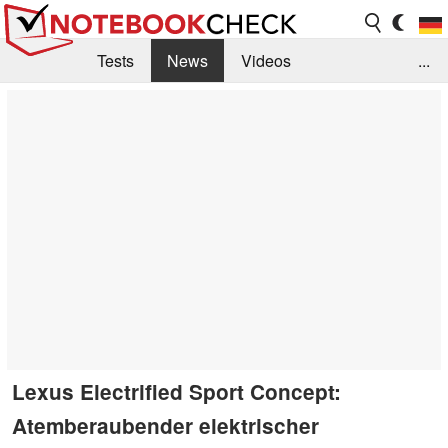
Tests
News
Videos
...
Benchmarks & Tech
Externe Tests
Kaufberatung
Deals
Suche
Jobs
Forum
Lexus Electrified Sport Concept:
Atemberaubender elektrischer