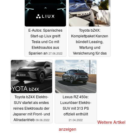
E-Autos: Spanisches
Toyota bZ4X:
Start-up Liux greift
Komplettpaket Kanzen
Tesla und Co mit
bündelt Leasing,
Elektroautos aus
Wartung und
Spanien an
Versicherung für das
27.06.2022
Elektro-SUV
14.06.2022
Toyota bZ4X Elektro-
Lexus RZ 450e:
SUV startet als erstes
Luxuriöser Elektro-
reines Elektroauto der
SUV mit 313 PS
Japaner mit Front- und
offiziell enthüllt
Allradantrieb
09.06.2022
21.04.2022
Weitere Artikel
anzeigen