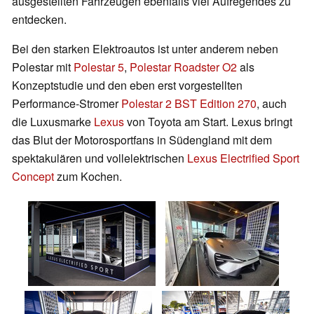
ausgestellten Fahrzeugen ebenfalls viel Aufregendes zu
entdecken.
Bei den starken Elektroautos ist unter anderem neben
Polestar mit
Polestar 5
,
Polestar Roadster O2
als
Konzeptstudie und den eben erst vorgestellten
Performance-Stromer
Polestar 2 BST Edition 270
, auch
die Luxusmarke
Lexus
von Toyota am Start. Lexus bringt
das Blut der Motorosportfans in Südengland mit dem
spektakulären und vollelektrischen
Lexus Electrified Sport
Concept
zum Kochen.