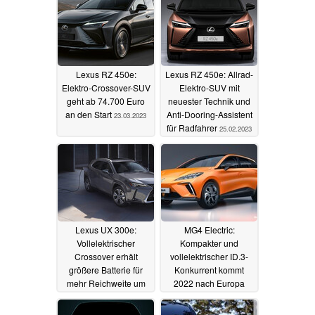
26.10.2023
Lexus RZ 450e:
Lexus RZ 450e: Allrad-
Elektro-Crossover-SUV
Elektro-SUV mit
geht ab 74.700 Euro
neuester Technik und
an den Start
Anti-Dooring-Assistent
23.03.2023
für Radfahrer
25.02.2023
Lexus UX 300e:
MG4 Electric:
Vollelektrischer
Kompakter und
Crossover erhält
vollelektrischer ID.3-
größere Batterie für
Konkurrent kommt
mehr Reichweite um
2022 nach Europa
bis zu 40 Prozent
28.06.2022
09.11.2022