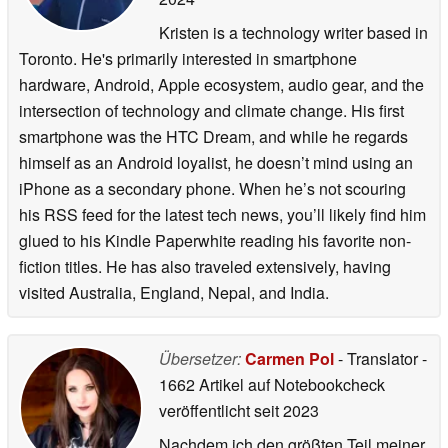
Kristen is a technology writer based in
Toronto. He's primarily interested in smartphone
hardware, Android, Apple ecosystem, audio gear, and the
intersection of technology and climate change. His first
smartphone was the HTC Dream, and while he regards
himself as an Android loyalist, he doesn’t mind using an
iPhone as a secondary phone. When he’s not scouring
his RSS feed for the latest tech news, you’ll likely find him
glued to his Kindle Paperwhite reading his favorite non-
fiction titles. He has also traveled extensively, having
visited Australia, England, Nepal, and India.
Übersetzer:
Carmen Pol
- Translator
-
1662 Artikel auf Notebookcheck
veröffentlicht
seit 2023
Nachdem ich den größten Teil meiner