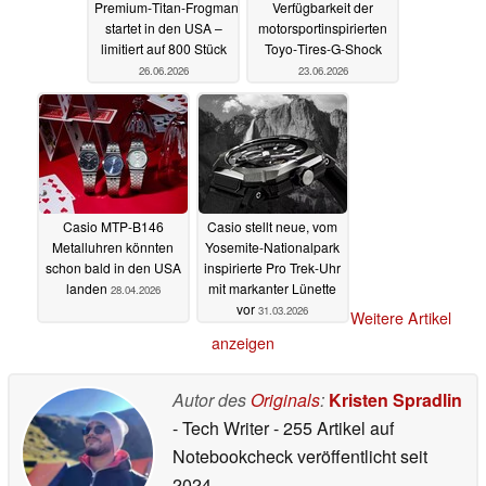
Premium‑Titan‑Frogman
Verfügbarkeit der
startet in den USA –
motorsportinspirierten
limitiert auf 800 Stück
Toyo‑Tires‑G‑Shock
26.06.2026
23.06.2026
Casio MTP-B146
Casio stellt neue, vom
Metalluhren könnten
Yosemite-Nationalpark
schon bald in den USA
inspirierte Pro Trek-Uhr
landen
mit markanter Lünette
28.04.2026
vor
31.03.2026
Weitere Artikel
anzeigen
Autor des
Originals
:
Kristen Spradlin
- Tech Writer
- 255 Artikel auf
Notebookcheck veröffentlicht
seit
2024