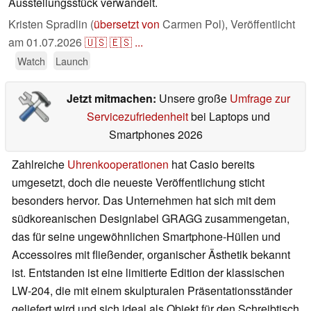
Ausstellungsstück verwandelt.
Kristen Spradlin (
übersetzt von
Carmen Pol),
Veröffentlicht
am
01.07.2026
🇺🇸
🇪🇸
...
Watch
Launch
Jetzt mitmachen:
Unsere große
Umfrage zur
Servicezufriedenheit
bei Laptops und
Smartphones 2026
Zahlreiche
Uhrenkooperationen
hat Casio bereits
umgesetzt, doch die neueste Veröffentlichung sticht
besonders hervor. Das Unternehmen hat sich mit dem
südkoreanischen Designlabel GRAGG zusammengetan,
das für seine ungewöhnlichen Smartphone-Hüllen und
Accessoires mit fließender, organischer Ästhetik bekannt
ist. Entstanden ist eine limitierte Edition der klassischen
LW-204, die mit einem skulpturalen Präsentationsständer
geliefert wird und sich ideal als Objekt für den Schreibtisch