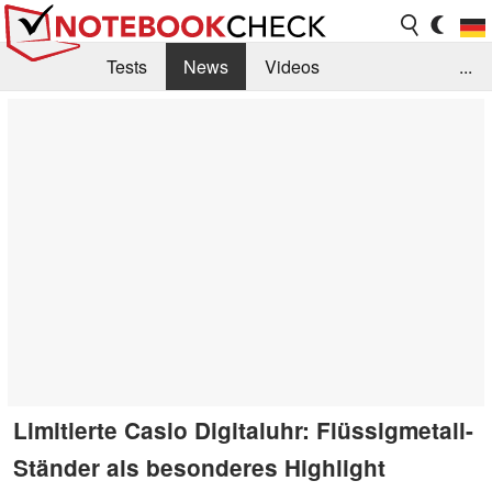
Tests
News
Videos
...
Benchmarks & Tech
Externe Tests
Kaufberatung
Deals
Suche
Jobs
Forum
Limitierte Casio Digitaluhr: Flüssigmetall-
Ständer als besonderes Highlight