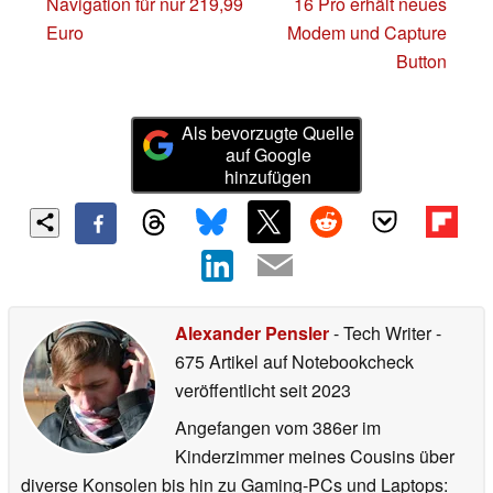
Navigation für nur 219,99
16 Pro erhält neues
Euro
Modem und Capture
Button
Als bevorzugte Quelle
auf Google
hinzufügen
Alexander Pensler
- Tech Writer
-
675 Artikel auf Notebookcheck
veröffentlicht
seit 2023
Angefangen vom 386er im
Kinderzimmer meines Cousins über
diverse Konsolen bis hin zu Gaming-PCs und Laptops: