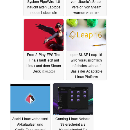
System PipeWire 1.0
von Ubuntu's Snap-
haucht alten Laptops
Version von Steam
neues Leben ein
warnen
22.01.2024
22.01.2024
Free-2-Play-FPS The
openSUSE Leap 16
Finals läuft jetzt auf
wird voraussichtlich
Linux und dem Steam
nächstes Jahr auf
Deck
Basis der Adaptable
17.01.2024
Linux Platform
erscheinen
15.01.2024
Asahi Linux verbessert
Gaming-Linux Nobara
Akkulaufzeit und
39 erscheint als
Grafik-Features auf
Komplettpaket für