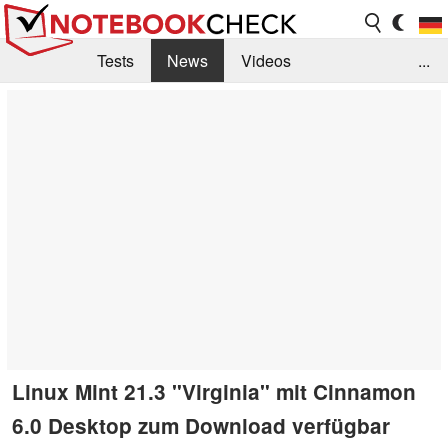
Tests
News
Videos
...
Benchmarks & Tech
Externe Tests
Kaufberatung
Deals
Suche
Jobs
Forum
Linux Mint 21.3 "Virginia" mit Cinnamon
6.0 Desktop zum Download verfügbar