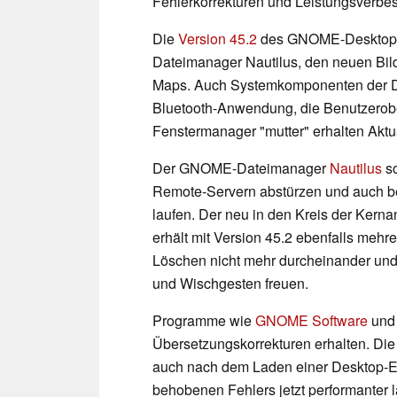
Fehlerkorrekturen und Leistungsverbe
Die
Version 45.2
des GNOME-Desktops b
Dateimanager Nautilus, den neuen B
Maps. Auch Systemkomponenten der D
Bluetooth-Anwendung, die Benutzerober
Fenstermanager "mutter" erhalten Aktu
Der GNOME-Dateimanager
Nautilus
so
Remote-Servern abstürzen und auch bei
laufen. Der neu in den Kreis der Ke
erhält mit Version 45.2 ebenfalls mehr
Löschen nicht mehr durcheinander und 
und Wischgesten freuen.
Programme wie
GNOME Software
un
Übersetzungskorrekturen erhalten. Die
auch nach dem Laden einer Desktop-Erw
behobenen Fehlers jetzt performanter l