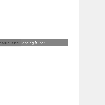
loading failed!
loading failed!