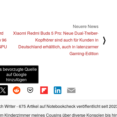
Neuere News
rd
Xiaomi Redmi Buds 5 Pro: Neue Dual-Treiber-
⟩
u 96
Kopfhörer sind auch für Kunden in
 GPU
Deutschland erhältlich, auch in latenzarmer
Gaming-Edition
s bevorzugte Quelle
auf Google
hinzufügen
ch Writer
- 675 Artikel auf Notebookcheck veröffentlicht
seit 202
m Kinderzimmer meines Cousins über diverse Konsolen bis hi