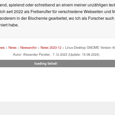
end, spielend oder schreibend an einem meiner unzähligen te
 ich seit 2022 als Freiberufler für verschiedene Webseiten und
 anderem in der Biochemie gearbeitet, wo ich als Forscher auch
iert habe.
ews
>
News
>
Newsarchiv
>
News 2023-12
> Linux-Desktop GNOME Version 45.2
Autor: Alexander Pensler, 7.12.2023 (Update: 15.08.2024)
loading failed!
um
|
Team
|
Datenschutz
|
Kontakt
|
Cookie Einstellungen
| 05.08
en Affiliate-Link kann Notebookcheck eine Vergütung erhalten. Vielen Dank für