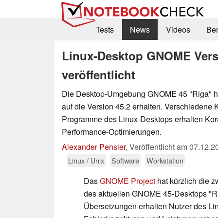
Tests
News
Videos
Be
Linux-Desktop GNOME Versi
veröffentlicht
Die Desktop-Umgebung GNOME 45 "Riga" ha
auf die Version 45.2 erhalten. Verschieden
Programme des Linux-Desktops erhalten Kor
Performance-Optimierungen.
Alexander Pensler
,
Veröffentlicht am
07.12.2
Linux / Unix
Software
Workstation
Das
GNOME Project
hat kürzlich die z
des aktuellen GNOME 45-Desktops "Riga
Übersetzungen erhalten Nutzer des Li