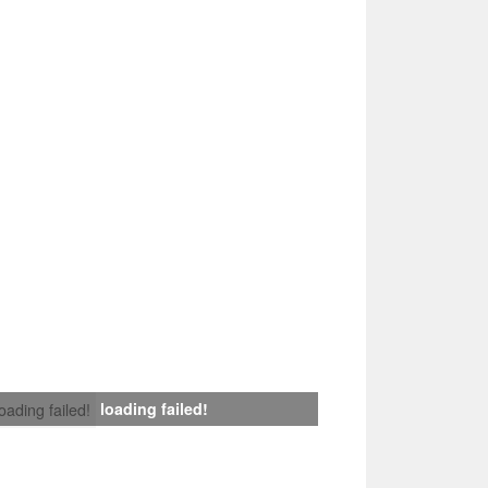
loading failed!
loading failed!