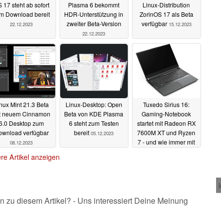
 17 steht ab sofort
Plasma 6 bekommt
Linux-Distribution
m Download bereit
HDR-Unterstützung in
ZorinOS 17 als Beta
zweiter Beta-Version
verfügbar
22.12.2023
15.12.2023
22.12.2023
nux Mint 21.3 Beta
Linux-Desktop: Open
Tuxedo Sirius 16:
t neuem Cinnamon
Beta von KDE Plasma
Gaming-Notebook
6.0 Desktop zum
6 steht zum Testen
startet mit Radeon RX
wnload verfügbar
bereit
7600M XT und Ryzen
05.12.2023
7 - und wie immer mit
08.12.2023
Linux- und Windows-
re Artikel anzeigen
Support
25.11.2023
n zu diesem Artikel? - Uns interessiert Deine Meinung