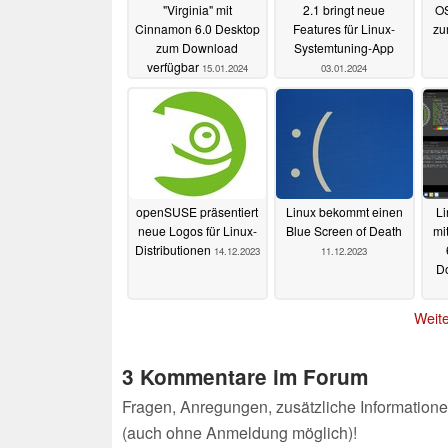
"Virginia" mit
2.1 bringt neue
OS
Cinnamon 6.0 Desktop
Features für Linux-
zu
zum Download
Systemtuning-App
verfügbar
15.01.2024
03.01.2024
openSUSE präsentiert
Linux bekommt einen
Li
neue Logos für Linux-
Blue Screen of Death
mi
Distributionen
14.12.2023
11.12.2023
Do
Weite
3 Kommentare im Forum
Fragen, Anregungen, zusätzliche Informatione
(auch ohne Anmeldung möglich)!