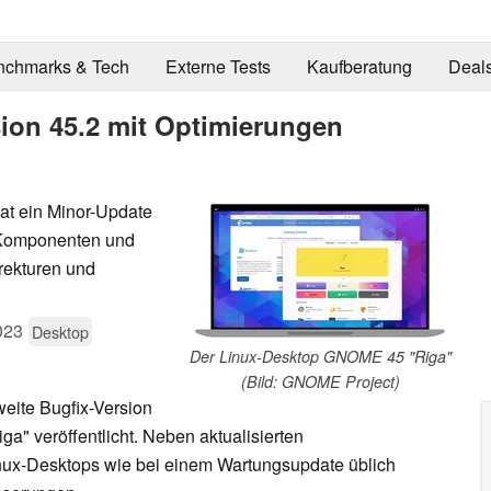
nchmarks & Tech
Externe Tests
Kaufberatung
Deal
on 45.2 mit Optimierungen
t ein Minor-Update
e Komponenten und
rekturen und
023
Desktop
Der Linux-Desktop GNOME 45 "Riga"
(Bild: GNOME Project)
weite Bugfix-Version
" veröffentlicht. Neben aktualisierten
nux-Desktops wie bei einem Wartungsupdate üblich