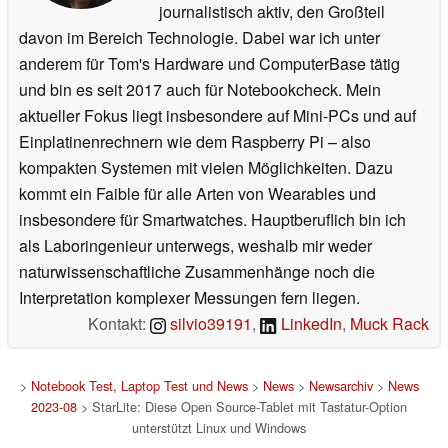
journalistisch aktiv, den Großteil
davon im Bereich Technologie. Dabei war ich unter
anderem für Tom's Hardware und ComputerBase tätig
und bin es seit 2017 auch für Notebookcheck. Mein
aktueller Fokus liegt insbesondere auf Mini-PCs und auf
Einplatinenrechnern wie dem Raspberry Pi – also
kompakten Systemen mit vielen Möglichkeiten. Dazu
kommt ein Faible für alle Arten von Wearables und
insbesondere für Smartwatches. Hauptberuflich bin ich
als Laboringenieur unterwegs, weshalb mir weder
naturwissenschaftliche Zusammenhänge noch die
Interpretation komplexer Messungen fern liegen.
Kontakt:
silvio39191
,
LinkedIn
,
Muck Rack
>
Notebook Test, Laptop Test und News
>
News
>
Newsarchiv
>
News
2023-08
> StarLite: Diese Open Source-Tablet mit Tastatur-Option
unterstützt Linux und Windows