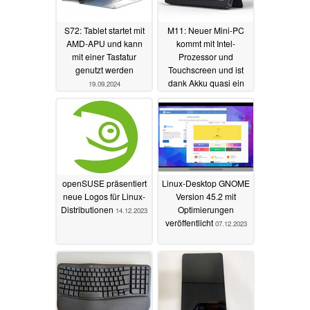
S72: Tablet startet mit
M11: Neuer Mini-PC
AMD-APU und kann
kommt mit Intel-
mit einer Tastatur
Prozessor und
genutzt werden
Touchscreen und ist
dank Akku quasi ein
19.09.2024
Tablet
08.09.2024
openSUSE präsentiert
Linux-Desktop GNOME
neue Logos für Linux-
Version 45.2 mit
Distributionen
Optimierungen
14.12.2023
veröffentlicht
07.12.2023