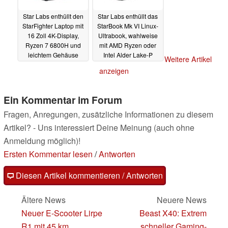
Star Labs enthüllt den
Star Labs enthüllt das
StarFighter Laptop mit
StarBook Mk VI Linux-
16 Zoll 4K-Display,
Ultrabook, wahlweise
Ryzen 7 6800H und
mit AMD Ryzen oder
leichtem Gehäuse
Intel Alder Lake-P
Weitere Artikel
28.09.2022
22.08.2022
anzeigen
Ein Kommentar im Forum
Fragen, Anregungen, zusätzliche Informationen zu diesem
Artikel? - Uns interessiert Deine Meinung (auch ohne
Anmeldung möglich)!
Ersten Kommentar lesen
/
Antworten
Diesen Artikel kommentieren / Antworten
Ältere News
Neuere News
Neuer E-Scooter Lirpe
Beast X40: Extrem
R1 mit 45 km
schneller Gaming-