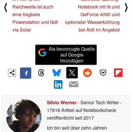
⟨
⟩
Reichweite ist auch
Notebook mit i9 und
eine tragbare
GeForce 4090 und
Powerstation und lädt
optionaler Wasserkühlung
via Solar
bei Aldi im Angebot
Als bevorzugte Quelle
auf Google
hinzufügen
Silvio Werner
- Senior Tech Writer
-
17818 Artikel auf Notebookcheck
veröffentlicht
seit 2017
Ich bin seit über zehn Jahren