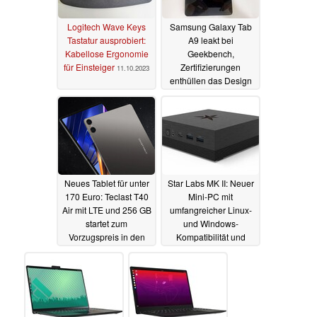
Logitech Wave Keys
Samsung Galaxy Tab
Tastatur ausprobiert:
A9 leakt bei
Kabellose Ergonomie
Geekbench,
für Einsteiger
Zertifizierungen
11.10.2023
enthüllen das Design
22.08.2023
Neues Tablet für unter
Star Labs MK II: Neuer
170 Euro: Teclast T40
Mini-PC mit
Air mit LTE und 256 GB
umfangreicher Linux-
startet zum
und Windows-
Vorzugspreis in den
Kompatibilität und
Verkauf
Alder Lake-N ist
21.08.2023
lüfterlos
18.07.2023