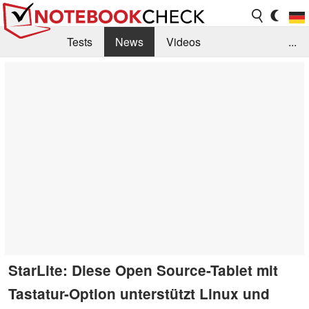
Tests
News
Videos
...
Benchmarks & Tech
Externe Tests
Kaufberatung
Deals
Suche
Jobs
Forum
StarLite: Diese Open Source-Tablet mit
Tastatur-Option unterstützt Linux und