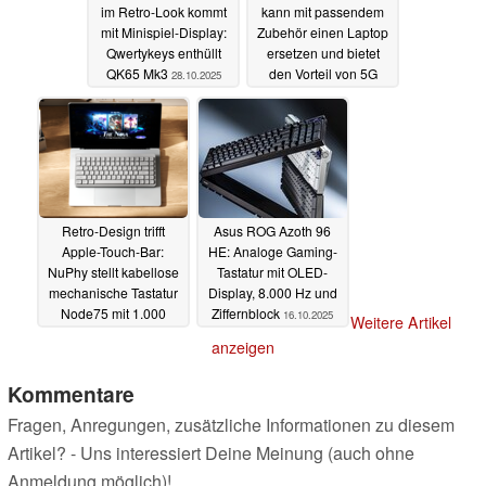
im Retro-Look kommt
kann mit passendem
mit Minispiel-Display:
Zubehör einen Laptop
Qwertykeys enthüllt
ersetzen und bietet
QK65 Mk3
den Vorteil von 5G
28.10.2025
26.10.2025
Retro-Design trifft
Asus ROG Azoth 96
Apple-Touch-Bar:
HE: Analoge Gaming-
NuPhy stellt kabellose
Tastatur mit OLED-
mechanische Tastatur
Display, 8.000 Hz und
Node75 mit 1.000
Ziffernblock
16.10.2025
Weitere Artikel
Stunden Akkulaufzeit
anzeigen
vor
17.10.2025
Kommentare
Fragen, Anregungen, zusätzliche Informationen zu diesem
Artikel? - Uns interessiert Deine Meinung (auch ohne
Anmeldung möglich)!