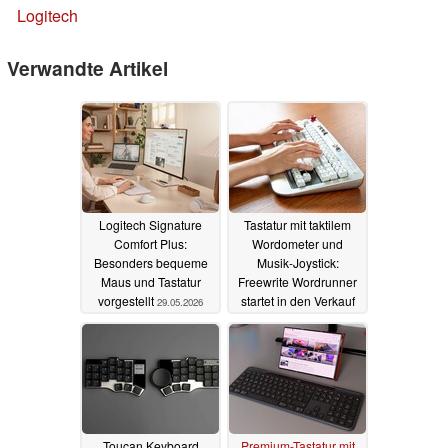
Logitech
Verwandte Artikel
Logitech Signature
Tastatur mit taktilem
Comfort Plus:
Wordometer und
Besonders bequeme
Musik-Joystick:
Maus und Tastatur
Freewrite Wordrunner
vorgestellt
startet in den Verkauf
29.05.2026
17.11.2025
Toucan Keyboard
Premium-Tastatur mit