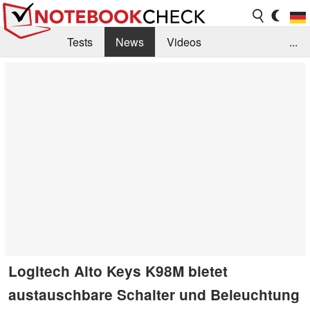
Tests
News
Videos
...
Benchmarks & Tech
Externe Tests
Kaufberatung
Deals
Suche
Jobs
Forum
Logitech Alto Keys K98M bietet
austauschbare Schalter und Beleuchtung