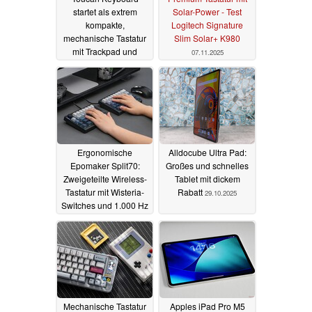
startet als extrem
Solar-Power - Test
kompakte,
Logitech Signature
mechanische Tastatur
Slim Solar+ K980
mit Trackpad und
07.11.2025
Display
10.11.2025
Ergonomische
Alldocube Ultra Pad:
Epomaker Split70:
Großes und schnelles
Zweigeteilte Wireless-
Tablet mit dickem
Tastatur mit Wisteria-
Rabatt
29.10.2025
Switches und 1.000 Hz
01.11.2025
Mechanische Tastatur
Apples iPad Pro M5