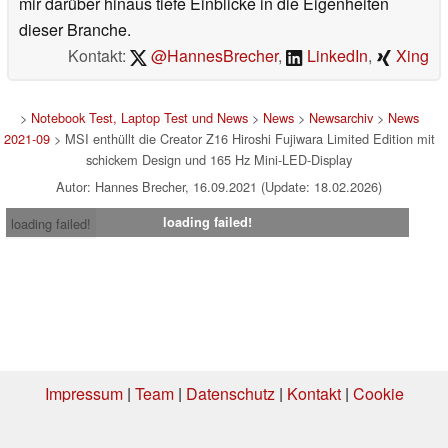
mir darüber hinaus tiefe Einblicke in die Eigenheiten
dieser Branche.
Kontakt:
@HannesBrecher
,
LinkedIn
,
Xing
>
Notebook Test, Laptop Test und News
>
News
>
Newsarchiv
>
News
2021-09
> MSI enthüllt die Creator Z16 Hiroshi Fujiwara Limited Edition mit
schickem Design und 165 Hz Mini-LED-Display
Autor: Hannes Brecher, 16.09.2021 (Update: 18.02.2026)
loading failed!
loading failed!
Impressum
|
Team
|
Datenschutz
|
Kontakt
|
Cookie
Einstellungen
| 06.08.2026 16:19
* Beim Kauf über einen Affiliate-Link kann Notebookcheck eine Vergütung