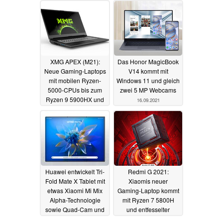
XMG APEX (M21):
Das Honor MagicBook
Neue Gaming-Laptops
V14 kommt mit
mit mobilen Ryzen-
Windows 11 und gleich
5000-CPUs bis zum
zwei 5 MP Webcams
Ryzen 9 5900HX und
16.09.2021
GeForce RTX 3070
16.09.2021
Huawei entwickelt Tri-
Redmi G 2021:
Fold Mate X Tablet mit
Xiaomis neuer
etwas Xiaomi Mi Mix
Gaming-Laptop kommt
Alpha-Technologie
mit Ryzen 7 5800H
sowie Quad-Cam und
und entfesselter
Periskop-Zoom
GeForce RTX 3060