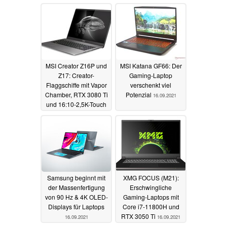
MSI Creator Z16P und
MSI Katana GF66: Der
Z17: Creator-
Gaming-Laptop
Flaggschiffe mit Vapor
verschenkt viel
Chamber, RTX 3080 Ti
Potenzial
16.09.2021
und 16:10-2,5K-Touch
mit Pen
04.01.2022
Samsung beginnt mit
XMG FOCUS (M21):
der Massenfertigung
Erschwingliche
von 90 Hz & 4K OLED-
Gaming-Laptops mit
Displays für Laptops
Core i7-11800H und
RTX 3050 Ti
16.09.2021
16.09.2021