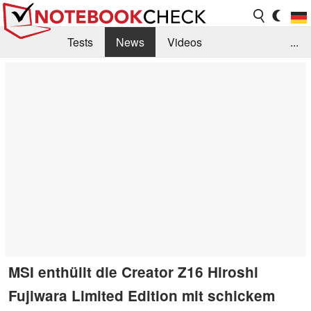
Tests
News
Videos
...
Benchmarks & Tech
Externe Tests
Kaufberatung
Deals
Suche
Jobs
Forum
MSI enthüllt die Creator Z16 Hiroshi
Fujiwara Limited Edition mit schickem