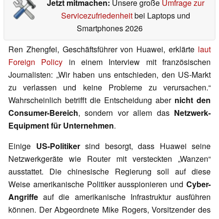
Jetzt mitmachen:
Unsere große
Umfrage zur
Servicezufriedenheit
bei Laptops und
Smartphones 2026
Ren Zhengfei, Geschäftsführer von Huawei, erklärte
laut
Foreign Policy
in einem Interview mit französischen
Journalisten: „Wir haben uns entschieden, den US-Markt
zu verlassen und keine Probleme zu verursachen.“
Wahrscheinlich betrifft die Entscheidung aber
nicht den
Consumer-Bereich
, sondern vor allem das
Netzwerk-
Equipment für Unternehmen
.
Einige
US-Politiker
sind besorgt, dass Huawei seine
Netzwerkgeräte wie Router mit versteckten „Wanzen“
ausstattet. Die chinesische Regierung soll auf diese
Weise amerikanische Politiker ausspionieren und
Cyber-
Angriffe
auf die amerikanische Infrastruktur ausführen
können. Der Abgeordnete Mike Rogers, Vorsitzender des