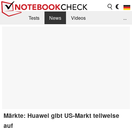
Tests
News
Videos
...
Benchmarks & Tech
Externe Tests
Kaufberatung
Deals
Suche
Jobs
Forum
Märkte: Huawei gibt US-Markt teilweise
auf