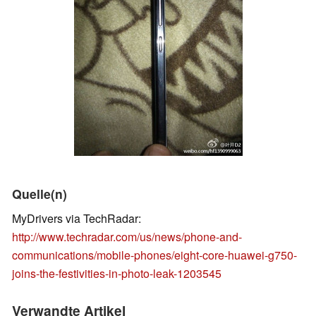
Quelle(n)
MyDrivers via TechRadar:
http://www.techradar.com/us/news/phone-and-
communications/mobile-phones/eight-core-huawei-g750-
joins-the-festivities-in-photo-leak-1203545
Verwandte Artikel