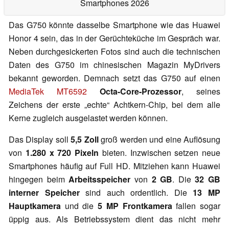
Smartphones 2026
Das G750 könnte dasselbe Smartphone wie das Huawei
Honor 4 sein, das in der Gerüchteküche im Gespräch war.
Neben durchgesickerten Fotos sind auch die technischen
Daten des G750 im chinesischen Magazin MyDrivers
bekannt geworden. Demnach setzt das G750 auf einen
MediaTek MT6592
Octa-Core-Prozessor
, seines
Zeichens der erste „echte“ Achtkern-Chip, bei dem alle
Kerne zugleich ausgelastet werden können.
Das Display soll
5,5 Zoll
groß werden und eine Auflösung
von
1.280 x 720 Pixeln
bieten. Inzwischen setzen neue
Smartphones häufig auf Full HD. Mitziehen kann Huawei
hingegen beim
Arbeitsspeicher
von
2 GB
. Die
32 GB
interner Speicher
sind auch ordentlich. Die
13 MP
Hauptkamera
und die
5 MP Frontkamera
fallen sogar
üppig aus. Als Betriebssystem dient das nicht mehr