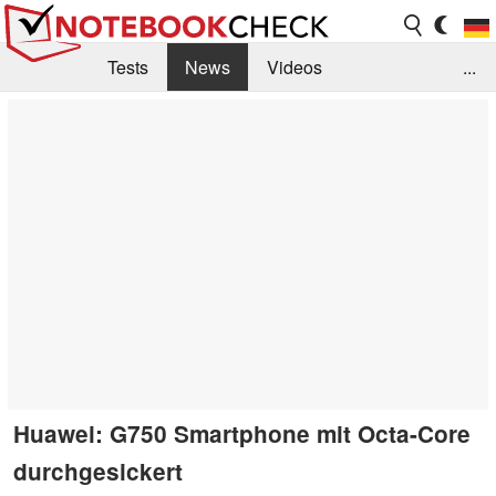
Tests
News
Videos
...
Benchmarks & Tech
Externe Tests
Kaufberatung
Deals
Suche
Jobs
Forum
Huawei: G750 Smartphone mit Octa-Core
durchgesickert