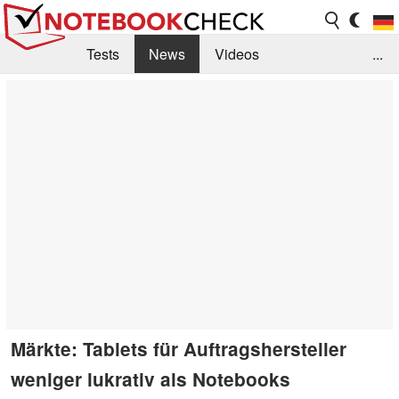
Tests
News
Videos
...
Benchmarks & Tech
Externe Tests
Kaufberatung
Deals
Suche
Jobs
Forum
Märkte: Tablets für Auftragshersteller
weniger lukrativ als Notebooks