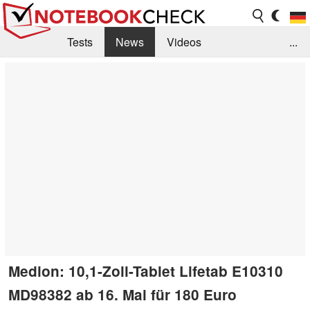
Tests
News
Videos
...
Benchmarks & Tech
Externe Tests
Kaufberatung
Deals
Suche
Jobs
Forum
Medion: 10,1-Zoll-Tablet Lifetab E10310
MD98382 ab 16. Mai für 180 Euro