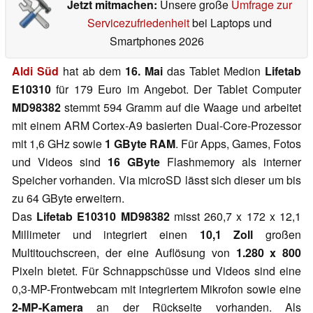
Jetzt mitmachen:
Unsere große
Umfrage zur
Servicezufriedenheit
bei Laptops und
Smartphones 2026
Aldi Süd
hat ab dem
16. Mai
das Tablet Medion
Lifetab
E10310
für 179 Euro im Angebot. Der Tablet Computer
MD98382
stemmt 594 Gramm auf die Waage und arbeitet
mit einem ARM Cortex-A9 basierten Dual-Core-Prozessor
mit 1,6 GHz sowie
1 GByte RAM
. Für Apps, Games, Fotos
und Videos sind
16 GByte
Flashmemory als interner
Speicher vorhanden. Via microSD lässt sich dieser um bis
zu 64 GByte erweitern.
Das
Lifetab E10310 MD98382
misst 260,7 x 172 x 12,1
Millimeter und integriert einen
10,1 Zoll
großen
Multitouchscreen, der eine Auflösung von
1.280 x 800
Pixeln bietet. Für Schnappschüsse und Videos sind eine
0,3-MP-Frontwebcam mit integriertem Mikrofon sowie eine
2-MP-Kamera
an der Rückseite vorhanden. Als