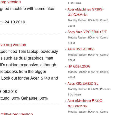
.org version
II X3 P840
igned machine with some nice
Acer eMachines G730G-
332G25Mnks
Mobility Radeon HD 5470, Core i3
um: 24.10.2010
350M
Sony Vaio VPC-EB3L1E/T
Mobility Radeon HD 5470, Core i3
370M
ive.org version
Asus B53J-SO055
ecificed 15in laptop, obviously
Mobility Radeon HD 5470, Core i3
es such as dual graphics, matt
370M
t’s not too expensive, although
HP G62-b25SG
notebooks from the bigger
Mobility Radeon HD 5470, Core i5
 Look out for the Acer
5740 and
460M
Asus K52-EA83D-SL
Mobility Radeon HD 5470, Phenom
03.08.2010
II X3 N830
attung: 80% Gehäuse: 60%
Acer eMachines E732G-
373G32Mnkk
Mobility Radeon HD 5470, Core i3
rchive.org version