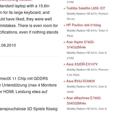
370M
andard laptop with a 15.6in
Toshiba Satellite L655-1D7
m for its large keyboard, and
Mobility Radeon HD 5470, Pentium
ld have liked, they were well
P6100
HP Pavilion dv6-3152eg
 mistakes. There is even room for
Mobility Radeon HD 5470, Turion II
fications, even if nothing stands
P540
Acer Aspire 5742G-
2.08.2010
374G32Mnkk
Mobility Radeon HD 5470, Core i3
370M
Asus X52DR-EX107V
Mobility Radeon HD 5470, Phenom
II X4 P920
 DirectX 11 Chip mit GDDR5
Asus B53J-SO083X
y Unterstützung (max 4 Monitore
Mobility Radeon HD 5470, Core i5
er HDMI. Leistung etwa auf
460M
Acer eMachines E730G-
334G32Mnks
 anspruchslose 3D Spiele flüssig
Mobility Radeon HD 5470, Core i3