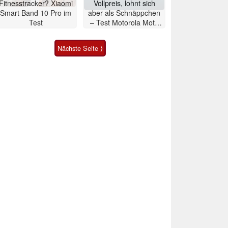
Fitnesstracker? Xiaomi
Vollpreis, lohnt sich
Smart Band 10 Pro im
aber als Schnäppchen
Test
– Test Motorola Moto
G47 Smartphone
Nächste Seite ⟩