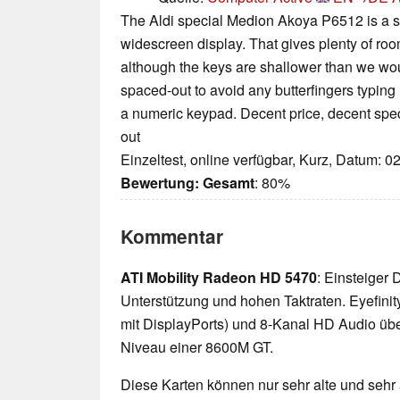
The Aldi special Medion Akoya P6512 is a st
widescreen display. That gives plenty of roo
although the keys are shallower than we wou
spaced-out to avoid any butterfingers typing
a numeric keypad. Decent price, decent speci
out
Einzeltest, online verfügbar, Kurz, Datum: 0
Bewertung:
Gesamt
: 80%
Kommentar
ATI Mobility Radeon HD 5470
: Einsteiger
Unterstützung und hohen Taktraten. Eyefinit
mit DisplayPorts) und 8-Kanal HD Audio üb
Niveau einer 8600M GT.
Diese Karten können nur sehr alte und sehr