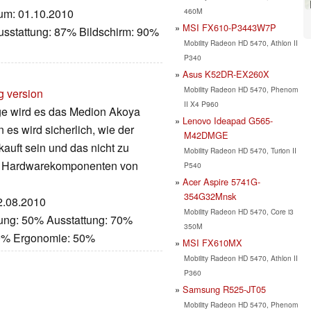
460M
atum: 01.10.2010
MSI FX610-P3443W7P
usstattung: 87% Bildschirm: 90%
Mobility Radeon HD 5470, Athlon II
P340
Asus K52DR-EX260X
Mobility Radeon HD 5470, Phenom
g version
II X4 P960
nge wird es das Medion Akoya
Lenovo Ideapad G565-
 es wird sicherlich, wie der
M42DMGE
uft sein und das nicht zu
Mobility Radeon HD 5470, Turion II
len Hardwarekomponenten von
P540
Acer Aspire 5741G-
354G32Mnsk
02.08.2010
Mobility Radeon HD 5470, Core i3
tung: 50% Ausstattung: 70%
350M
80% Ergonomie: 50%
MSI FX610MX
Mobility Radeon HD 5470, Athlon II
P360
Samsung R525-JT05
Mobility Radeon HD 5470, Phenom