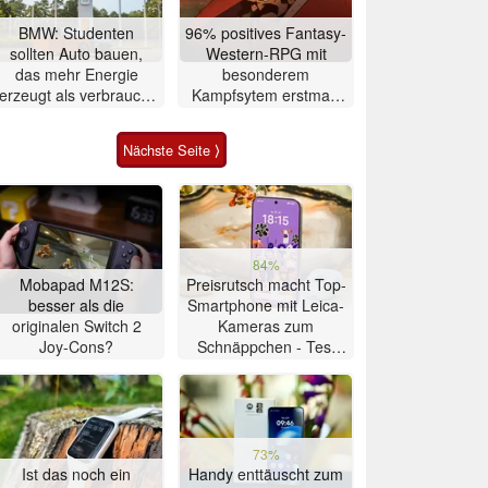
BMW: Studenten
96% positives Fantasy-
sollten Auto bauen,
Western-RPG mit
das mehr Energie
besonderem
erzeugt als verbraucht
Kampfsytem erstmals
– zwei Jahre später ist
rund 7 Euro auf Steam
es gelungen
Nächste Seite ⟩
84%
Mobapad M12S:
Preisrutsch macht Top-
besser als die
Smartphone mit Leica-
originalen Switch 2
Kameras zum
Joy-Cons?
Schnäppchen - Test
Xiaomi 17T
73%
Ist das noch ein
Handy enttäuscht zum