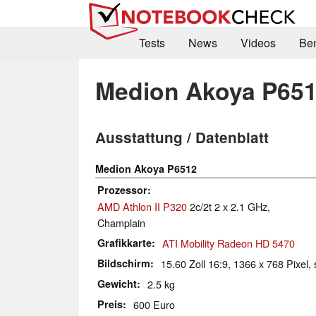
Tests
News
Videos
Be
Medion Akoya P65
Ausstattung / Datenblatt
Medion Akoya P6512
Prozessor
AMD Athlon II P320
2c/2t 2 x 2.1 GHz,
Champlain
Grafikkarte
ATI Mobility Radeon HD 5470
Bildschirm
15.60 Zoll 16:9, 1366 x 768 Pixel, 
Gewicht
2.5 kg
Preis
600 Euro