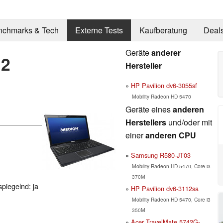
nchmarks & Tech
Externe Tests
Kaufberatung
Deal
Geräte
anderer
12
Hersteller
HP Pavilion dv6-3055sf
Mobility Radeon HD 5470
Geräte eines
anderen
Herstellers
und/oder mit
einer
anderen CPU
Samsung R580-JT03
Mobility Radeon HD 5470, Core i3
370M
spiegelnd: ja
HP Pavilion dv6-3112sa
Mobility Radeon HD 5470, Core i3
350M
Acer TravelMate 5742G-