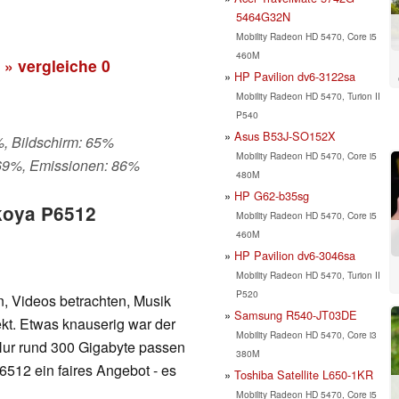
5464G32N
Mobility Radeon HD 5470, Core i5
460M
» vergleiche
0
HP Pavilion dv6-3122sa
Mobility Radeon HD 5470, Turion II
P540
Asus B53J-SO152X
%, Bildschirm: 65%
Mobility Radeon HD 5470, Core i5
 69%, Emissionen: 86%
480M
HP G62-b35sg
Akoya P6512
Mobility Radeon HD 5470, Core i5
460M
HP Pavilion dv6-3046sa
Mobility Radeon HD 5470, Turion II
P520
n, Videos betrachten, Musik
Samsung R540-JT03DE
ekt. Etwas knauserig war der
Mobility Radeon HD 5470, Core i3
Nur rund 300 Gigabyte passen
380M
6512 ein faires Angebot - es
Toshiba Satellite L650-1KR
Mobility Radeon HD 5470, Core i5