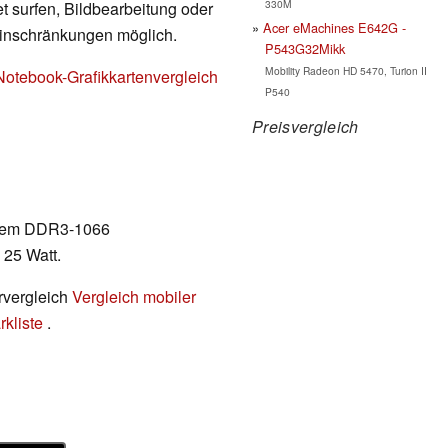
330M
t surfen, Bildbearbeitung oder
Acer eMachines E642G -
Einschränkungen möglich.
P543G32Mikk
Mobility Radeon HD 5470, Turion II
Notebook-Grafikkartenvergleich
P540
Preisvergleich
ertem DDR3-1066
 25 Watt.
rvergleich
Vergleich mobiler
kliste
.