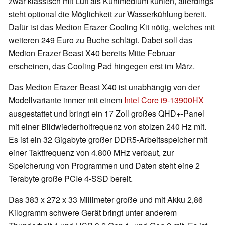
zwar klassisch mit Luft als Kühlmedium kühlen, allerdings
steht optional die Möglichkeit zur Wasserkühlung bereit.
Dafür ist das Medion Erazer Cooling Kit nötig, welches mit
weiteren 249 Euro zu Buche schlägt. Dabei soll das
Medion Erazer Beast X40 bereits Mitte Februar
erscheinen, das Cooling Pad hingegen erst im März.
Das Medion Erazer Beast X40 ist unabhängig von der
Modellvariante immer mit einem
Intel Core i9-13900HX
ausgestattet und bringt ein 17 Zoll großes QHD+-Panel
mit einer Bildwiederholfrequenz von stolzen 240 Hz mit.
Es ist ein 32 Gigabyte großer DDR5-Arbeitsspeicher mit
einer Taktfrequenz von 4.800 MHz verbaut, zur
Speicherung von Programmen und Daten steht eine 2
Terabyte große PCIe 4-SSD bereit.
Das 383 x 272 x 33 Millimeter große und mit Akku 2,86
Kilogramm schwere Gerät bringt unter anderem