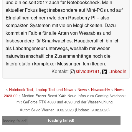
und bin es seit 2017 auch für Notebookcheck. Mein
aktueller Fokus liegt insbesondere auf Mini-PCs und auf
Einplatinenrechnern wie dem Raspberry Pi – also
kompakten Systemen mit vielen Möglichkeiten. Dazu
kommt ein Faible für alle Arten von Wearables und
insbesondere für Smartwatches. Hauptberuflich bin ich
als Laboringenieur unterwegs, weshalb mir weder
naturwissenschaftliche Zusammenhänge noch die
Interpretation komplexer Messungen fern liegen.
Kontakt:
silvio39191
,
LinkedIn
>
Notebook Test, Laptop Test und News
>
News
>
Newsarchiv
>
News
2023-02
> Medion Erazer Beast X40: Neue Infos zum Gaming-Notebook
mit GeForce RTX 4080 und 4090 und der Wasserkühlung
Autor: Silvio Werner, 9.02.2023 (Update: 9.02.2023)
loading failed!
loading failed!