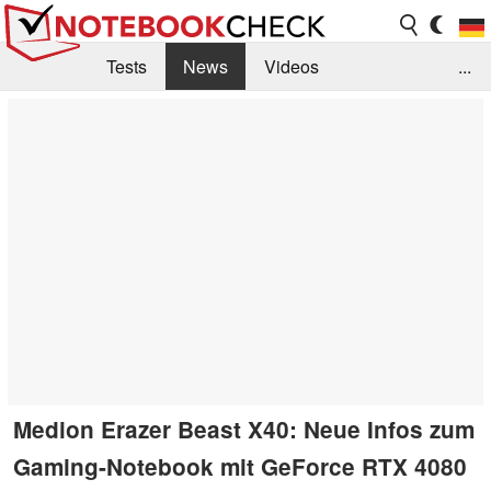
Tests
News
Videos
...
Benchmarks & Tech
Externe Tests
Kaufberatung
Deals
Suche
Jobs
Forum
Medion Erazer Beast X40: Neue Infos zum
Gaming-Notebook mit GeForce RTX 4080