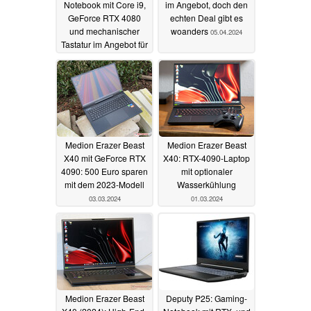
Notebook mit Core i9,
im Angebot, doch den
GeForce RTX 4080
echten Deal gibt es
und mechanischer
woanders
05.04.2024
Tastatur im Angebot für
2.349 Euro
02.03.2025
Medion Erazer Beast
Medion Erazer Beast
X40 mit GeForce RTX
X40: RTX-4090-Laptop
4090: 500 Euro sparen
mit optionaler
mit dem 2023-Modell
Wasserkühlung
03.03.2024
01.03.2024
Medion Erazer Beast
Deputy P25: Gaming-