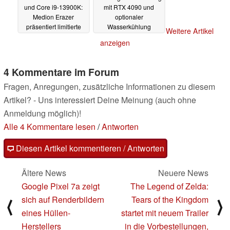
und Core i9-13900K:
mit RTX 4090 und
Medion Erazer
optionaler
präsentiert limitierte
Wasserkühlung
Weitere Artikel
Hunter X30 Fokus
25.03.2023
anzeigen
Edition
13.04.2023
4 Kommentare im Forum
Fragen, Anregungen, zusätzliche Informationen zu diesem
Artikel? - Uns interessiert Deine Meinung (auch ohne
Anmeldung möglich)!
Alle 4 Kommentare lesen
/
Antworten
Diesen Artikel kommentieren / Antworten
Ältere News
Neuere News
Google Pixel 7a zeigt
The Legend of Zelda:
sich auf Renderbildern
Tears of the Kingdom
⟨
⟩
eines Hüllen-
startet mit neuem Trailer
Herstellers
in die Vorbestellungen,