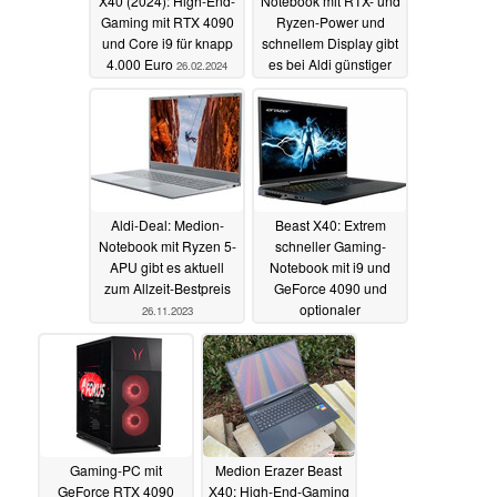
X40 (2024): High-End-
Notebook mit RTX- und
Gaming mit RTX 4090
Ryzen-Power und
und Core i9 für knapp
schnellem Display gibt
4.000 Euro
es bei Aldi günstiger
26.02.2024
02.12.2023
Aldi-Deal: Medion-
Beast X40: Extrem
Notebook mit Ryzen 5-
schneller Gaming-
APU gibt es aktuell
Notebook mit i9 und
zum Allzeit-Bestpreis
GeForce 4090 und
optionaler
26.11.2023
Wasserkühlung bei
Aldi im Angebot
20.08.2023
Gaming-PC mit
Medion Erazer Beast
GeForce RTX 4090
X40: High-End-Gaming