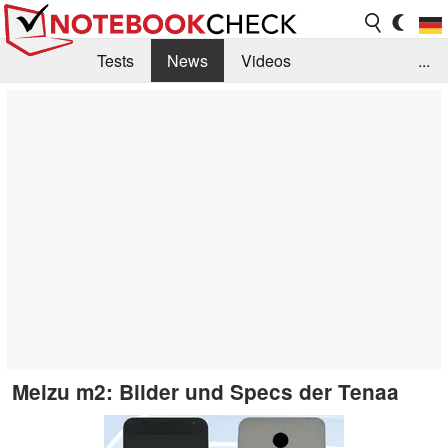
Tests
News
Videos
...
Benchmarks & Tech
Externe Tests
Kaufberatung
Deals
Suche
Jobs
Forum
Meizu m2: Bilder und Specs der Tenaa