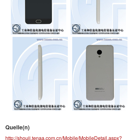
Quelle(n)
http://shouji.tenaa.com.cn/Mobile/MobileDetail.aspx?