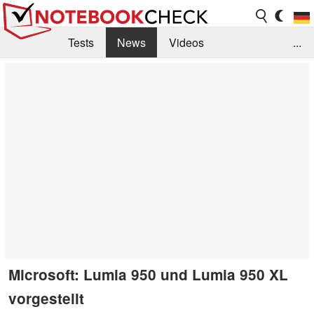
Tests
News
Videos
...
Benchmarks & Tech
Externe Tests
Kaufberatung
Deals
Suche
Jobs
Forum
Microsoft: Lumia 950 und Lumia 950 XL
vorgestellt