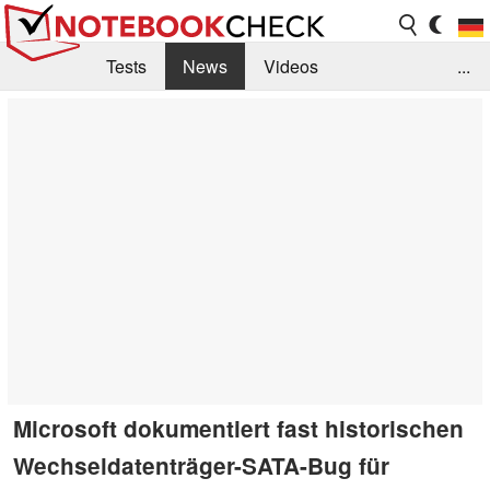
Tests
News
Videos
...
Benchmarks & Tech
Externe Tests
Kaufberatung
Deals
Suche
Jobs
Forum
Microsoft dokumentiert fast historischen
Wechseldatenträger-SATA-Bug für