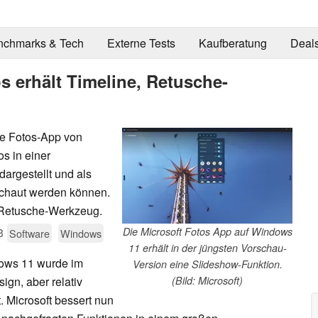
nchmarks & Tech
Externe Tests
Kaufberatung
Deal
 erhält Timeline, Retusche-
ie Fotos-App von
s in einer
dargestellt und als
chaut werden können.
s Retusche-Werkzeug.
3
Die Microsoft Fotos App auf Windows
Software
Windows
11 erhält in der jüngsten Vorschau-
dows 11 wurde im
Version eine Slideshow-Funktion.
gn, aber relativ
(Bild: Microsoft)
. Microsoft bessert nun