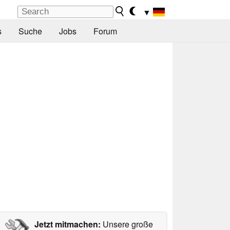
▼
s
Suche
Jobs
Forum
Jetzt mitmachen:
Unsere große