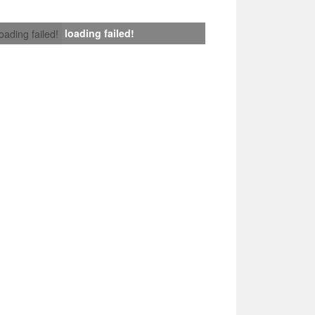
loading failed!
loading failed!