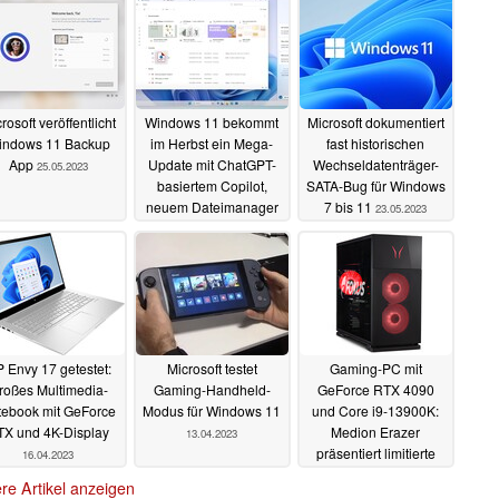
rosoft veröffentlicht
Windows 11 bekommt
Microsoft dokumentiert
indows 11 Backup
im Herbst ein Mega-
fast historischen
App
Update mit ChatGPT-
Wechseldatenträger-
25.05.2023
basiertem Copilot,
SATA-Bug für Windows
neuem Dateimanager
7 bis 11
23.05.2023
und mehr
24.05.2023
 Envy 17 getestet:
Microsoft testet
Gaming-PC mit
roßes Multimedia-
Gaming-Handheld-
GeForce RTX 4090
tebook mit GeForce
Modus für Windows 11
und Core i9-13900K:
TX und 4K-Display
Medion Erazer
13.04.2023
präsentiert limitierte
16.04.2023
Hunter X30 Fokus
re Artikel anzeigen
Edition
13.04.2023