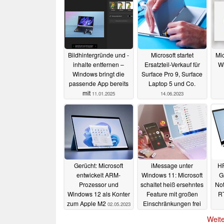
Bildhintergründe und -
Microsoft startet
Mic
inhalte entfernen –
Ersatzteil-Verkauf für
W
Windows bringt die
Surface Pro 9, Surface
passende App bereits
Laptop 5 und Co.
mit
11.01.2025
14.06.2023
Gerücht: Microsoft
iMessage unter
HP
entwickelt ARM-
Windows 11: Microsoft
G
Prozessor und
schaltet heiß ersehntes
No
Windows 12 als Konter
Feature mit großen
R
zum Apple M2
Einschränkungen frei
02.05.2023
27.04.2023
Weite