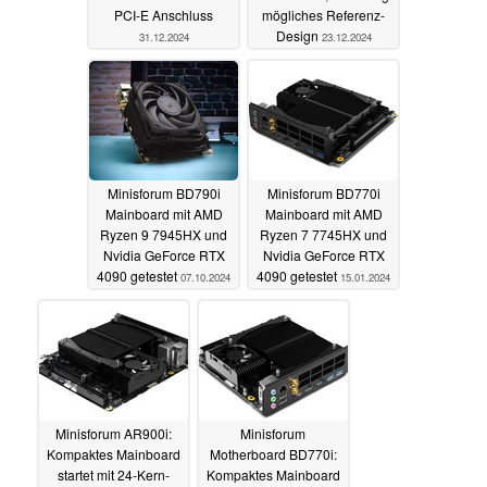
PCI-E Anschluss
mögliches Referenz-
Design
31.12.2024
23.12.2024
Minisforum BD790i
Minisforum BD770i
Mainboard mit AMD
Mainboard mit AMD
Ryzen 9 7945HX und
Ryzen 7 7745HX und
Nvidia GeForce RTX
Nvidia GeForce RTX
4090 getestet
4090 getestet
07.10.2024
15.01.2024
Minisforum AR900i:
Minisforum
Kompaktes Mainboard
Motherboard BD770i:
startet mit 24-Kern-
Kompaktes Mainboard