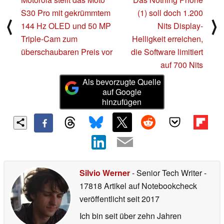
S30 Pro mit gekrümmtem
(1) soll doch 1.200
⟨
⟩
144 Hz OLED und 50 MP
Nits Display-
Triple-Cam zum
Helligkeit erreichen,
überschaubaren Preis vor
die Software limitiert
auf 700 Nits
Als bevorzugte Quelle
auf Google
hinzufügen
Silvio Werner
- Senior Tech Writer
-
17818 Artikel auf Notebookcheck
veröffentlicht
seit 2017
Ich bin seit über zehn Jahren