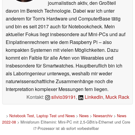
journalistisch aktiv, den Großteil
davon im Bereich Technologie. Dabei war ich unter
anderem für Tom's Hardware und ComputerBase tätig
und bin es seit 2017 auch für Notebookcheck. Mein
aktueller Fokus liegt insbesondere auf Mini-PCs und auf
Einplatinenrechnern wie dem Raspberry Pi – also
kompakten Systemen mit vielen Möglichkeiten. Dazu
kommt ein Faible für alle Arten von Wearables und
insbesondere für Smartwatches. Hauptberuflich bin ich
als Laboringenieur unterwegs, weshalb mir weder
naturwissenschaftliche Zusammenhänge noch die
Interpretation komplexer Messungen fern liegen.
Kontakt:
silvio39191
,
LinkedIn
,
Muck Rack
>
Notebook Test, Laptop Test und News
>
News
>
Newsarchiv
>
News
2022-08
> Minisforum Elitemini: Mini-PC mit 2,5-GBit/s-Ethernet und Core
i7-Prozessor ist ab sofort vorbestellbar