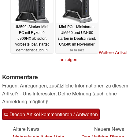
UM590: Starker Mini-
Mini-PCs: Minisforum
PC mit Ryzen 9
UM560 und UM480
5900HX ab sofort
starten in Deutschland,
vorbestellbar, startet
UM580 im November
demnächst auch in
16.10.2022
Weitere Artikel
Deutschland
22.10.2022
anzeigen
Kommentare
Fragen, Anregungen, zusätzliche Informationen zu diesem
Artikel? - Uns interessiert Deine Meinung (auch ohne
Anmeldung möglich)!
Diesen Artikel kommentieren / Antworten
Ältere News
Neuere News
Motorola stellt das Moto
Das Nothing Phone