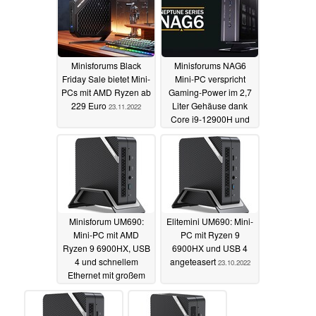
Minisforums Black
Minisforums NAG6
Friday Sale bietet Mini-
Mini-PC verspricht
PCs mit AMD Ryzen ab
Gaming-Power im 2,7
229 Euro
Liter Gehäuse dank
23.11.2022
Core i9-12900H und
Radeon RX 6600M
23.11.2022
Minisforum UM690:
Elitemini UM690: Mini-
Mini-PC mit AMD
PC mit Ryzen 9
Ryzen 9 6900HX, USB
6900HX und USB 4
4 und schnellem
angeteasert
23.10.2022
Ethernet mit großem
Rabatt vorbestellbar
25.10.2022