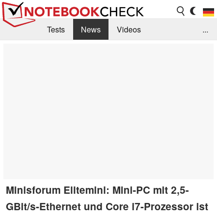
Tests
News
Videos
...
Benchmarks & Tech
Externe Tests
Kaufberatung
Deals
Suche
Jobs
Forum
Minisforum Elitemini: Mini-PC mit 2,5-
GBit/s-Ethernet und Core i7-Prozessor ist