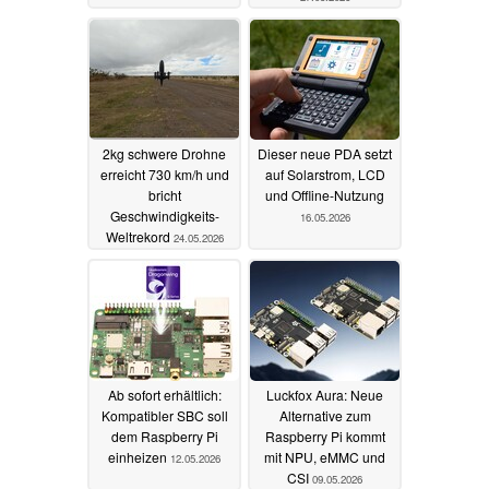
2kg schwere Drohne
Dieser neue PDA setzt
erreicht 730 km/h und
auf Solarstrom, LCD
bricht
und Offline-Nutzung
Geschwindigkeits-
16.05.2026
Weltrekord
24.05.2026
Ab sofort erhältlich:
Luckfox Aura: Neue
Kompatibler SBC soll
Alternative zum
dem Raspberry Pi
Raspberry Pi kommt
einheizen
mit NPU, eMMC und
12.05.2026
CSI
09.05.2026