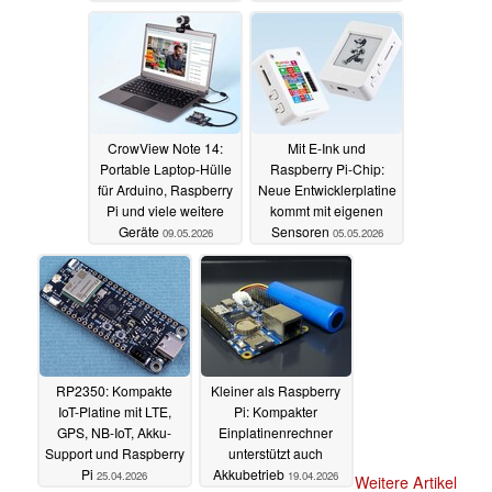
CrowView Note 14:
Mit E-Ink und
Portable Laptop-Hülle
Raspberry Pi-Chip:
für Arduino, Raspberry
Neue Entwicklerplatine
Pi und viele weitere
kommt mit eigenen
Geräte
Sensoren
09.05.2026
05.05.2026
RP2350: Kompakte
Kleiner als Raspberry
IoT-Platine mit LTE,
Pi: Kompakter
GPS, NB-IoT, Akku-
Einplatinenrechner
Support und Raspberry
unterstützt auch
Pi
Akkubetrieb
25.04.2026
19.04.2026
Weitere Artikel