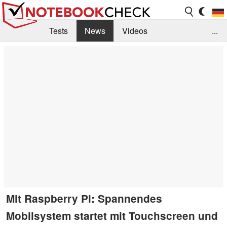
Tests
News
Videos
...
Benchmarks & Tech
Externe Tests
Kaufberatung
Deals
Suche
Jobs
Forum
Mit Raspberry Pi: Spannendes
Mobilsystem startet mit Touchscreen und