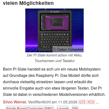
vielen Möglichkeiten
ⓘ Carbon Computers
Der Pi Slate kommt schon mit Akku,
Touchscreen und Tastatur
Beim Pi Slate handelt es sich um ein neues Mobilsystem
auf Grundlage des Raspberry Pi. Das Modell dürfte sich
durchaus vielseitig einsetzen lassen und erlaubt die
sinnvolle Eingabe auch von etwa längeren Texten. Der Pi
Slate ist dabei in verschiedenen Modellversionen erhältlich.
Silvio Werner
,
Veröffentlicht am
11.05.2026
🇺🇸
🇭🇺
...
Single-Board Computer (SBC)
Launch
DIY