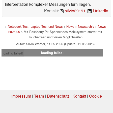
Interpretation komplexer Messungen fern liegen.
Kontakt:
silvio39191
,
LinkedIn
>
Notebook Test, Laptop Test und News
>
News
>
Newsarchiv
>
News
2026-05
> Mit Raspberry Pi: Spannendes Mobilsystem startet mit
Touchscreen und vielen Möglichkeiten
Autor: Silvio Werner, 11.05.2026 (Update: 11.05.2026)
loading failed!
loading failed!
Impressum
|
Team
|
Datenschutz
|
Kontakt
|
Cookie
Einstellungen
| 04.08.2026 21:34
* Beim Kauf über einen Affiliate-Link kann Notebookcheck eine Vergütung