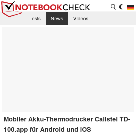
Tests
News
Videos
...
Benchmarks & Tech
Externe Tests
Kaufberatung
Deals
Suche
Jobs
Forum
Mobiler Akku-Thermodrucker Callstel TD-
100.app für Android und iOS