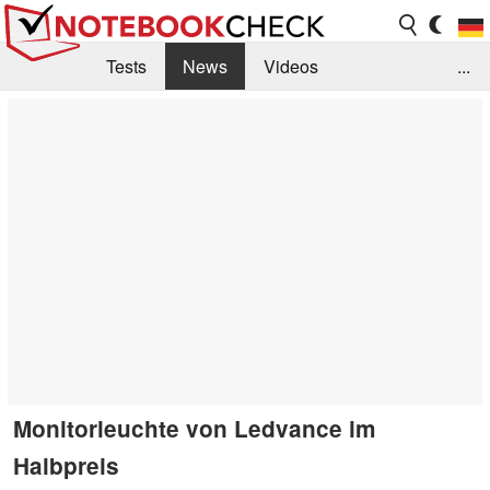
Tests
News
Videos
...
Benchmarks & Tech
Externe Tests
Kaufberatung
Deals
Suche
Jobs
Forum
Monitorleuchte von Ledvance im
Halbpreis