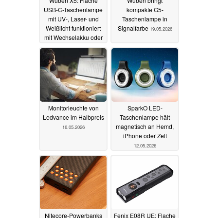
Wuben X5: Flache
Wuben bringt
USB-C-Taschenlampe
kompakte G5-
mit UV-, Laser- und
Taschenlampe in
Weißlicht funktioniert
Signalfarbe
19.05.2026
mit Wechselakku oder
AAA-Batterien
10.06.2026
Monitorleuchte von
SparkO LED-
Ledvance im Halbpreis
Taschenlampe hält
magnetisch an Hemd,
16.05.2026
iPhone oder Zelt
12.05.2026
Nitecore-Powerbanks
Fenix E08R UE: Flache