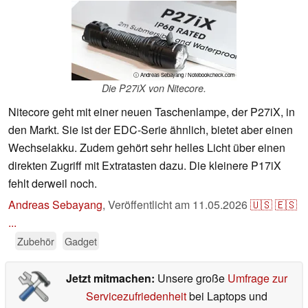
ⓘ Andreas Sebayang / Notebookcheck.com
Die P27iX von Nitecore.
Nitecore geht mit einer neuen Taschenlampe, der P27iX, in
den Markt. Sie ist der EDC-Serie ähnlich, bietet aber einen
Wechselakku. Zudem gehört sehr helles Licht über einen
direkten Zugriff mit Extratasten dazu. Die kleinere P17iX
fehlt derweil noch.
Andreas Sebayang
,
Veröffentlicht am
11.05.2026
🇺🇸
🇪🇸
...
Zubehör
Gadget
Jetzt mitmachen:
Unsere große
Umfrage zur
Servicezufriedenheit
bei Laptops und