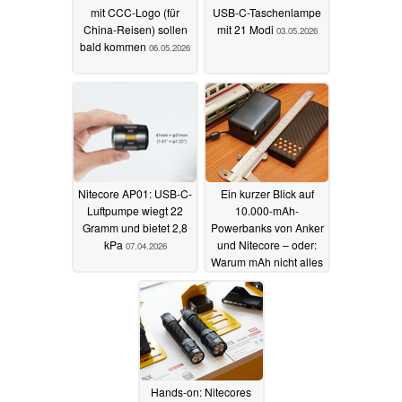
mit CCC-Logo (für
USB-C-Taschenlampe
China-Reisen) sollen
mit 21 Modi
03.05.2026
bald kommen
06.05.2026
Nitecore AP01: USB-C-
Ein kurzer Blick auf
Luftpumpe wiegt 22
10.000-mAh-
Gramm und bietet 2,8
Powerbanks von Anker
kPa
und Nitecore – oder:
07.04.2026
Warum mAh nicht alles
sind
22.03.2026
Hands-on: Nitecores