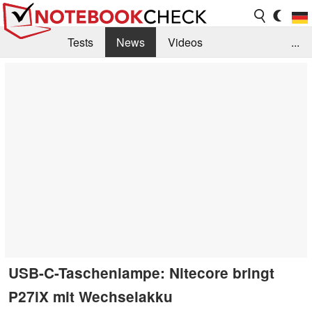
Tests
News
Videos
...
Benchmarks & Tech
Externe Tests
Kaufberatung
Deals
Suche
Jobs
Forum
USB-C-Taschenlampe: Nitecore bringt
P27iX mit Wechselakku