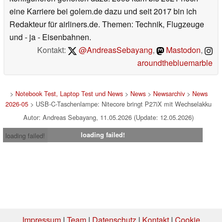
eine Karriere bei golem.de dazu und seit 2017 bin ich
Redakteur für airliners.de. Themen: Technik, Flugzeuge
und - ja - Eisenbahnen.
Kontakt:
@AndreasSebayang
,
Mastodon
,
aroundthebluemarble
>
Notebook Test, Laptop Test und News
>
News
>
Newsarchiv
>
News
2026-05
> USB-C-Taschenlampe: Nitecore bringt P27iX mit Wechselakku
Autor: Andreas Sebayang, 11.05.2026 (Update: 12.05.2026)
loading failed!
loading failed!
Impressum
|
Team
|
Datenschutz
|
Kontakt
|
Cookie