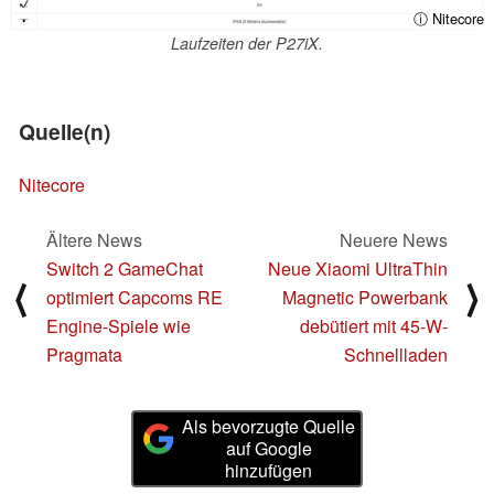
ⓘ Nitecore
Laufzeiten der P27iX.
Quelle(n)
Nitecore
Ältere News
Neuere News
Switch 2 GameChat
Neue Xiaomi UltraThin
⟨
⟩
optimiert Capcoms RE
Magnetic Powerbank
Engine-Spiele wie
debütiert mit 45-W-
Pragmata
Schnellladen
Als bevorzugte Quelle
auf Google
hinzufügen