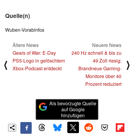
Quelle(n)
Wuben-Vorabinfos
Ältere News
Neuere News
Gears of War: E-Day
240 Hz schnell & bis zu
PS5-Logo in gelöschtem
49 Zoll riesig:
⟨
⟩
Xbox-Podcast entdeckt
Brandneue Gaming-
Monitore über 40
Prozent reduziert
Als bevorzugte Quelle
auf Google
hinzufügen