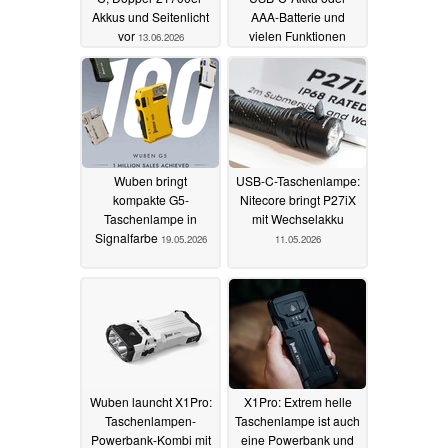
Akkus und Seitenlicht
AAA-Batterie und
vor
vielen Funktionen
13.06.2026
startet für 23 Euro
20.05.2026
Wuben bringt
USB-C-Taschenlampe:
kompakte G5-
Nitecore bringt P27iX
Taschenlampe in
mit Wechselakku
Signalfarbe
19.05.2026
11.05.2026
Wuben launcht X1Pro:
X1Pro: Extrem helle
Taschenlampen-
Taschenlampe ist auch
Powerbank-Kombi mit
eine Powerbank und