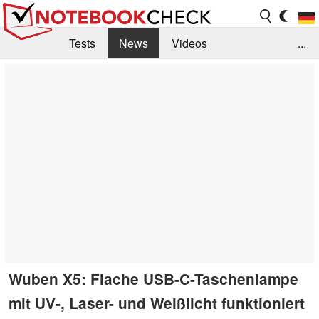
Tests
News
Videos
...
Benchmarks & Tech
Externe Tests
Kaufberatung
Deals
Suche
Jobs
Forum
Wuben X5: Flache USB-C-Taschenlampe
mit UV-, Laser- und Weißlicht funktioniert