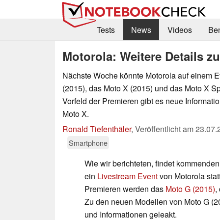
Tests
News
Videos
Be
Motorola: Weitere Details z
Nächste Woche könnte Motorola auf einem E
(2015), das Moto X (2015) und das Moto X Spo
Vorfeld der Premieren gibt es neue Informat
Moto X.
Ronald Tiefenthäler
,
Veröffentlicht am
23.07.
Smartphone
Wie wir berichteten, findet kommenden
ein
Livestream Event
von Motorola stat
Premieren werden das
Moto G (2015)
,
Zu den neuen Modellen von Moto G (20
und Informationen geleakt.