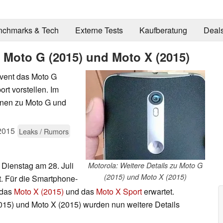
nchmarks & Tech
Externe Tests
Kaufberatung
Deal
u Moto G (2015) und Moto X (2015)
vent das Moto G
rt vorstellen. Im
ionen zu Moto G und
2015
Leaks / Rumors
 Dienstag am 28. Juli
Motorola: Weitere Details zu Moto G
(2015) und Moto X (2015)
t. Für die Smartphone-
 das
Moto X (2015)
und das
Moto X Sport
erwartet.
15) und Moto X (2015) wurden nun weitere Details