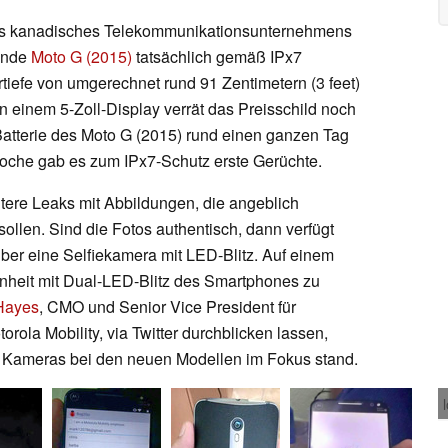
des kanadisches Telekommunikationsunternehmens
ende
Moto G (2015)
tatsächlich gemäß IPx7
rtiefe von umgerechnet rund 91 Zentimetern (3 feet)
en einem 5-Zoll-Display verrät das Preisschild noch
atterie des Moto G (2015) rund einen ganzen Tag
oche gab es zum IPx7-Schutz erste Gerüchte.
itere Leaks mit Abbildungen, die angeblich
llen. Sind die Fotos authentisch, dann verfügt
ber eine Selfiekamera mit LED-Blitz. Auf einem
inheit mit Dual-LED-Blitz des Smartphones zu
Hayes
, CMO und Senior Vice President für
ola Mobility, via Twitter durchblicken lassen,
n Kameras bei den neuen Modellen im Fokus stand.