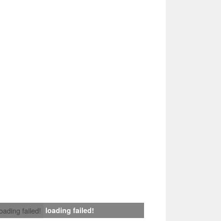
loading failed!
loading failed!