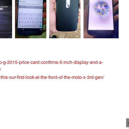
o-g-2015-price-card-confirms-5-inch-display-and-a-
/
his-our-first-look-at-the-front-of-the-moto-x-3rd-gen/