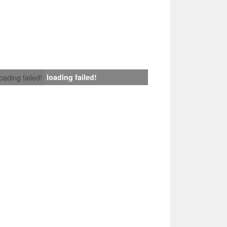
loading failed!
loading failed!