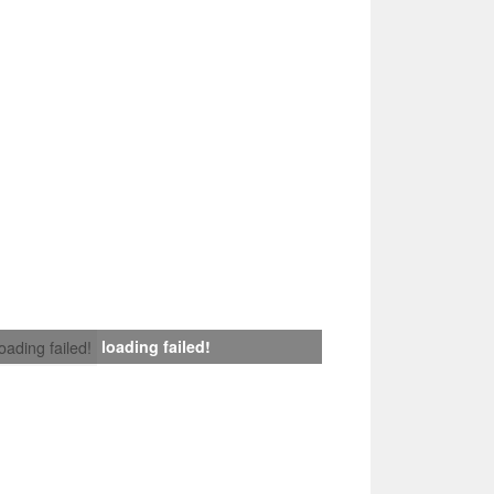
loading failed!
loading failed!