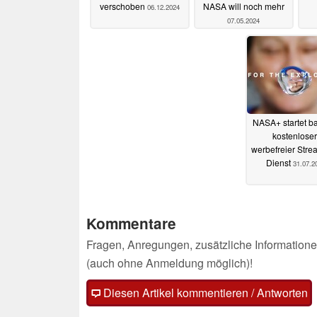
verschoben
NASA will noch mehr
06.12.2024
07.05.2024
NASA+ startet ba
kostenloser
werbefreier Stre
Dienst
31.07.2
Kommentare
Fragen, Anregungen, zusätzliche Informatione
(auch ohne Anmeldung möglich)!
Diesen Artikel kommentieren / Antworten