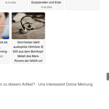
Exoplaneten und Erde
16.04.2024
15.02.2024
ld als
Sennheiser stellt
,
audiophile Ohrhörer IE
aming-
600 aus dem Bohrkopf-
Metall des Mars-
023
Rovers der NASA vor
03.03.2022
n zu diesem Artikel? - Uns interessiert Deine Meinung