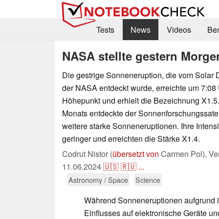
Tests
News
Videos
Be
NASA stellte gestern Morge
Die gestrige Sonneneruption, die vom Solar
der NASA entdeckt wurde, erreichte um 7:08 
Höhepunkt und erhielt die Bezeichnung X1.5
Monats entdeckte der Sonnenforschungssatel
weitere starke Sonneneruptionen. Ihre Intens
geringer und erreichten die Stärke X1.4.
Codrut Nistor (
übersetzt von
Carmen Pol),
Ver
11.06.2024
🇺🇸
🇷🇺
...
Astronomy / Space
Science
Während Sonneneruptionen aufgrund i
Einflusses auf elektronische Geräte 