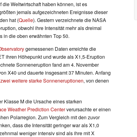
 die Weltwirtschaft haben können, ist es
größten jemals aufgezeichneten Ereignisse dieser
nden hat (
Quelle
). Gestern verzeichnete die NASA
ption, obwohl ihre Intensität mehr als dreimal
ags in die oben erwähnten Top 50.
bservatory
gemessenen Daten erreichte die
ET ihren Höhepunkt und wurde als X1,5-Eruption
zeichnete Sonneneruption fand am 4. November
t von X40 und dauerte insgesamt 37 Minuten. Anfang
A
zwei weitere starke Sonneneruptionen
, von denen
r Klasse M die Ursache eines starken
e Weather Prediction Center
verursachte er einen
chen Polarregion. Zum Vergleich mit den zuvor
en, dass die Intensität geringer war als X1,0
ehnmal weniger intensiv sind als ihre mit X