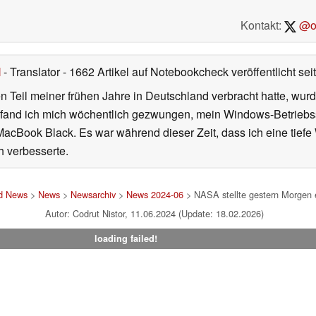
Kontakt:
@on
l
- Translator
- 1662 Artikel auf Notebookcheck veröffentlicht
sei
 Teil meiner frühen Jahre in Deutschland verbracht hatte, wur
7 fand ich mich wöchentlich gezwungen, mein Windows-Betriebssy
MacBook Black. Es war während dieser Zeit, dass ich eine tiefe
h verbesserte.
nd News
>
News
>
Newsarchiv
>
News 2024-06
> NASA stellte gestern Morgen e
Autor: Codrut Nistor, 11.06.2024 (Update: 18.02.2026)
loading failed!