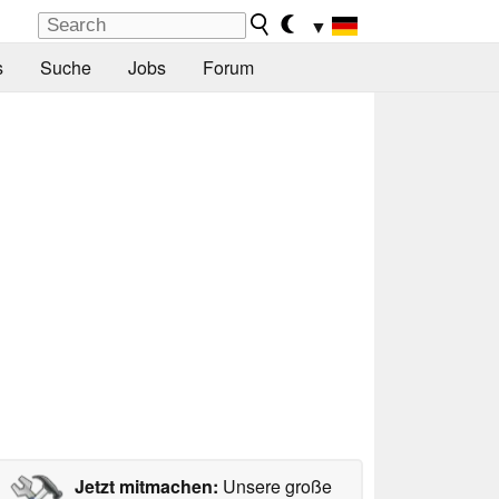
▼
s
Suche
Jobs
Forum
Jetzt mitmachen:
Unsere große