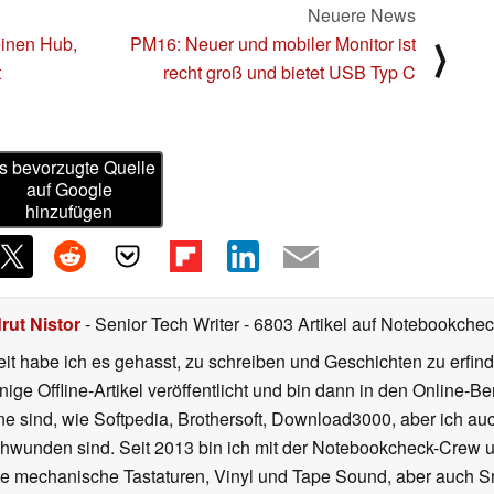
Neuere News
einen Hub,
PM16: Neuer und mobiler Monitor ist
⟩
t
recht groß und bietet USB Typ C
s bevorzugte Quelle
auf Google
hinzufügen
rut Nistor
- Senior Tech Writer
- 6803 Artikel auf Notebookcheck
t habe ich es gehasst, zu schreiben und Geschichten zu erfind
inige Offline-Artikel veröffentlicht und bin dann in den Online-
ne sind, wie Softpedia, Brothersoft, Download3000, aber ich au
chwunden sind. Seit 2013 bin ich mit der Notebookcheck-Crew un
gute mechanische Tastaturen, Vinyl und Tape Sound, aber auch 