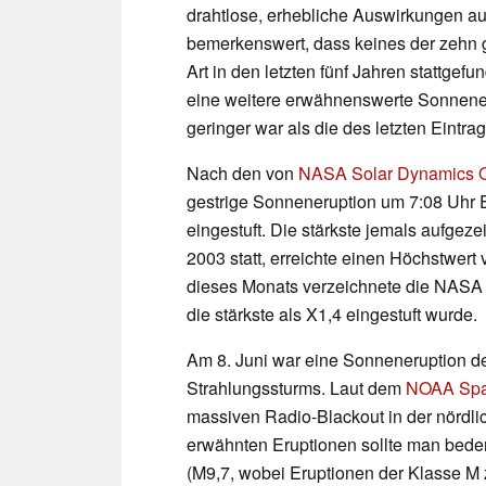
drahtlose, erhebliche Auswirkungen auf
bemerkenswert, dass keines der zehn 
Art in den letzten fünf Jahren stattgefu
eine weitere erwähnenswerte Sonneneru
geringer war als die des letzten Eintr
Nach den von
NASA Solar Dynamics O
gestrige Sonneneruption um 7:08 Uhr 
eingestuft. Die stärkste jemals aufge
2003 statt, erreichte einen Höchstwer
dieses Monats verzeichnete die NAS
die stärkste als X1,4 eingestuft wurde.
Am 8. Juni war eine Sonneneruption de
Strahlungssturms. Laut dem
NOAA Spac
massiven Radio-Blackout in der nördli
erwähnten Eruptionen sollte man bedenk
(M9,7, wobei Eruptionen der Klasse M z