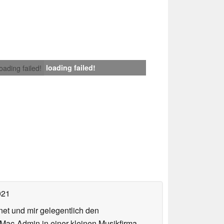
loading failed!
loading failed!
021
net und mir gelegentlich den
 Mac-Admin in einer kleinen Musikfirma