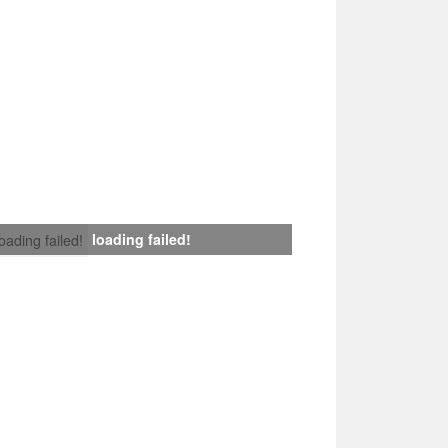
loading failed!
loading failed!