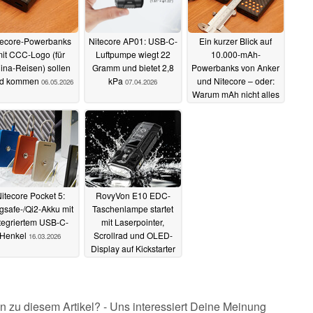
tecore-Powerbanks
Nitecore AP01: USB-C-
Ein kurzer Blick auf
it CCC-Logo (für
Luftpumpe wiegt 22
10.000-mAh-
ina-Reisen) sollen
Gramm und bietet 2,8
Powerbanks von Anker
ld kommen
kPa
und Nitecore – oder:
06.05.2026
07.04.2026
Warum mAh nicht alles
sind
22.03.2026
itecore Pocket 5:
RovyVon E10 EDC-
safe-/Qi2-Akku mit
Taschenlampe startet
tegriertem USB-C-
mit Laserpointer,
Henkel
Scrollrad und OLED-
16.03.2026
Display auf Kickstarter
03.12.2025
n zu diesem Artikel? - Uns interessiert Deine Meinung