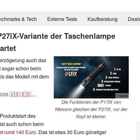
nchmarks & Tech
Externe Tests
Kaufberatung
Deal
P27iX-Variante der Taschenlampe
artet
Verzögerung auch das
ist sogar schon beim
als das Modell mit dem
2026
🇺🇸
🇪🇸
...
ⓘ Nitecore
Die Funktionen der P17iX von
Nitecore gleichen der P27iX, nur der
 Produktstart des
Kopf ist kleiner.
ist auch schon beim
et rund 140 Euro
. Das ist etwa 30 Euro günstiger