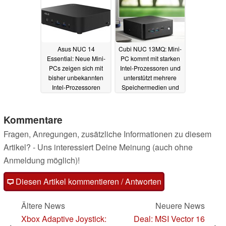
Asus NUC 14
Cubi NUC 13MQ: Mini-
Essential: Neue Mini-
PC kommt mit starken
PCs zeigen sich mit
Intel-Prozessoren und
bisher unbekannten
unterstützt mehrere
Intel-Prozessoren
Speichermedien und
Thunderbolt
29.10.2024
19.09.2024
Kommentare
Fragen, Anregungen, zusätzliche Informationen zu diesem
Artikel? - Uns interessiert Deine Meinung (auch ohne
Anmeldung möglich)!
Diesen Artikel kommentieren / Antworten
Ältere News
Neuere News
Xbox Adaptive Joystick:
Deal: MSI Vector 16