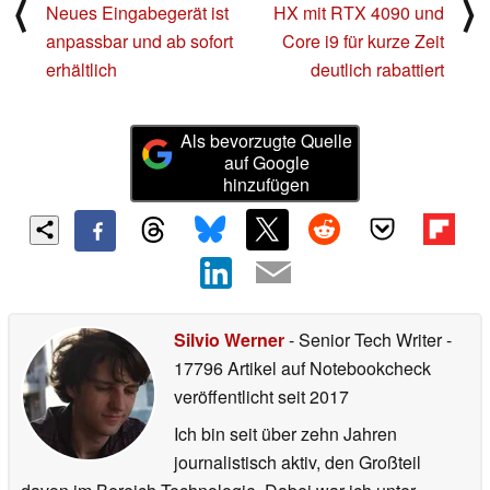
⟨
⟩
Neues Eingabegerät ist
HX mit RTX 4090 und
anpassbar und ab sofort
Core i9 für kurze Zeit
erhältlich
deutlich rabattiert
Als bevorzugte Quelle
auf Google
hinzufügen
Silvio Werner
- Senior Tech Writer
-
17796 Artikel auf Notebookcheck
veröffentlicht
seit 2017
Ich bin seit über zehn Jahren
journalistisch aktiv, den Großteil