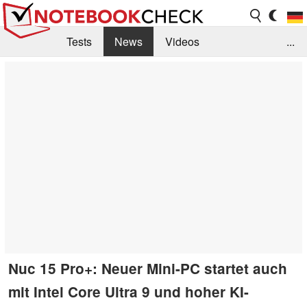
Tests
News
Videos
...
Benchmarks & Tech
Externe Tests
Kaufberatung
Deals
Suche
Jobs
Forum
Nuc 15 Pro+: Neuer Mini-PC startet auch
mit Intel Core Ultra 9 und hoher KI-