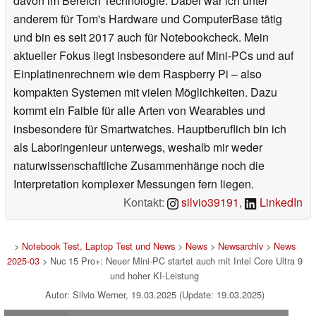
davon im Bereich Technologie. Dabei war ich unter
anderem für Tom's Hardware und ComputerBase tätig
und bin es seit 2017 auch für Notebookcheck. Mein
aktueller Fokus liegt insbesondere auf Mini-PCs und auf
Einplatinenrechnern wie dem Raspberry Pi – also
kompakten Systemen mit vielen Möglichkeiten. Dazu
kommt ein Faible für alle Arten von Wearables und
insbesondere für Smartwatches. Hauptberuflich bin ich
als Laboringenieur unterwegs, weshalb mir weder
naturwissenschaftliche Zusammenhänge noch die
Interpretation komplexer Messungen fern liegen.
Kontakt:
silvio39191
,
LinkedIn
>
Notebook Test, Laptop Test und News
>
News
>
Newsarchiv
>
News
2025-03
> Nuc 15 Pro+: Neuer Mini-PC startet auch mit Intel Core Ultra 9
und hoher KI-Leistung
Autor: Silvio Werner, 19.03.2025 (Update: 19.03.2025)