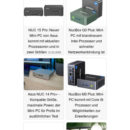
NUC 15 Pro: Neuer
NucBox G3 Plus: Mini-
Mini-PC von Asus
PC mit brandneuem
kommt mit aktuellen
Intel-Prozessor und
Prozessoren und in
schneller
zwei Größen
Netzwerkanbindung ist
12.02.2025
ab sofort erhältlich
25.11.2024
Asus NUC 14 Pro+ -
NucBox M3 Plus: Mini-
Kompakte Größe,
PC kommt mit Core i9-
maximale Power, der
Prozessor und
Mini-PC für Profis im
Möglichkeiten zur
ausführlichen Test
Erweiterungen
18.11.2024
17.11.2024