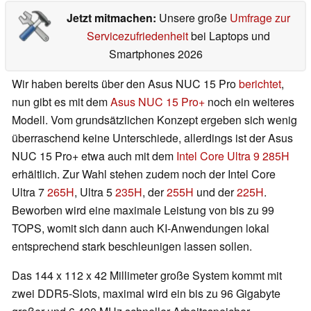
Jetzt mitmachen:
Unsere große
Umfrage zur
Servicezufriedenheit
bei Laptops und
Smartphones 2026
Wir haben bereits über den Asus NUC 15 Pro
berichtet
,
nun gibt es mit dem
Asus NUC 15 Pro+
noch ein weiteres
Modell. Vom grundsätzlichen Konzept ergeben sich wenig
überraschend keine Unterschiede, allerdings ist der Asus
NUC 15 Pro+ etwa auch mit dem
Intel Core Ultra 9 285H
erhältlich. Zur Wahl stehen zudem noch der Intel Core
Ultra 7
265H
, Ultra 5
235H
, der
255H
und der
225H
.
Beworben wird eine maximale Leistung von bis zu 99
TOPS, womit sich dann auch KI-Anwendungen lokal
entsprechend stark beschleunigen lassen sollen.
Das 144 x 112 x 42 Millimeter große System kommt mit
zwei DDR5-Slots, maximal wird ein bis zu 96 Gigabyte