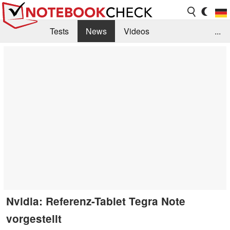
Tests
News
Videos
...
Benchmarks & Tech
Externe Tests
Kaufberatung
Deals
Suche
Jobs
Forum
Nvidia: Referenz-Tablet Tegra Note
vorgestellt