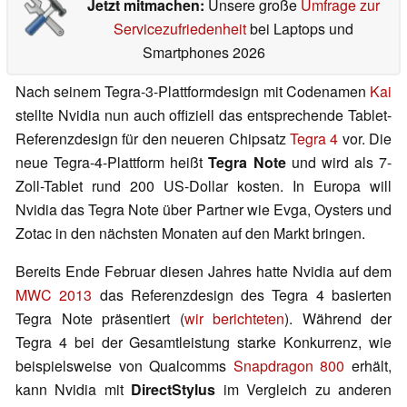
Jetzt mitmachen:
Unsere große
Umfrage zur
Servicezufriedenheit
bei Laptops und
Smartphones 2026
Nach seinem Tegra-3-Plattformdesign mit Codenamen
Kai
stellte Nvidia nun auch offiziell das entsprechende Tablet-
Referenzdesign für den neueren Chipsatz
Tegra 4
vor. Die
neue Tegra-4-Plattform heißt
Tegra Note
und wird als 7-
Zoll-Tablet rund 200 US-Dollar kosten. In Europa will
Nvidia das Tegra Note über Partner wie Evga, Oysters und
Zotac in den nächsten Monaten auf den Markt bringen.
Bereits Ende Februar diesen Jahres hatte Nvidia auf dem
MWC 2013
das Referenzdesign des Tegra 4 basierten
Tegra Note präsentiert (
wir berichteten
). Während der
Tegra 4 bei der Gesamtleistung starke Konkurrenz, wie
beispielsweise von Qualcomms
Snapdragon 800
erhält,
kann Nvidia mit
DirectStylus
im Vergleich zu anderen