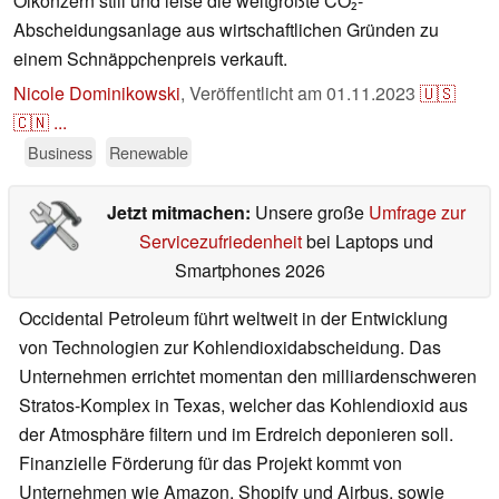
Ölkonzern still und leise die weltgrößte CO₂-
Abscheidungsanlage aus wirtschaftlichen Gründen zu
einem Schnäppchenpreis verkauft.
Nicole Dominikowski
,
Veröffentlicht am
01.11.2023
🇺🇸
🇨🇳
...
Business
Renewable
Jetzt mitmachen:
Unsere große
Umfrage zur
Servicezufriedenheit
bei Laptops und
Smartphones 2026
Occidental Petroleum führt weltweit in der Entwicklung
von Technologien zur Kohlendioxidabscheidung. Das
Unternehmen errichtet momentan den milliardenschweren
Stratos-Komplex in Texas, welcher das Kohlendioxid aus
der Atmosphäre filtern und im Erdreich deponieren soll.
Finanzielle Förderung für das Projekt kommt von
Unternehmen wie Amazon, Shopify und Airbus, sowie