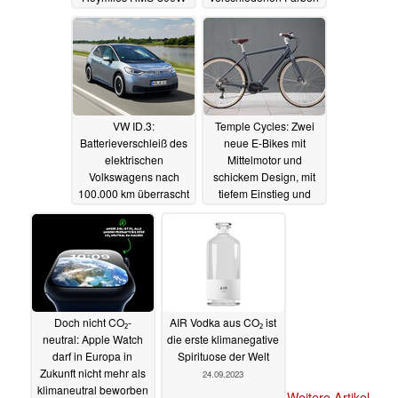
jetzt mit Gutscheincode
im Handel, teils mit
erhältlich
Rabatt
04.11.2023
01.11.2023
VW ID.3:
Temple Cycles: Zwei
Batterieverschleiß des
neue E-Bikes mit
elektrischen
Mittelmotor und
Volkswagens nach
schickem Design, mit
100.000 km überrascht
tiefem Einstieg und
Diamantrahmen
31.10.2023
31.10.2023
Doch nicht CO₂-
AIR Vodka aus CO₂ ist
neutral: Apple Watch
die erste klimanegative
darf in Europa in
Spirituose der Welt
Zukunft nicht mehr als
24.09.2023
klimaneutral beworben
Weitere Artikel