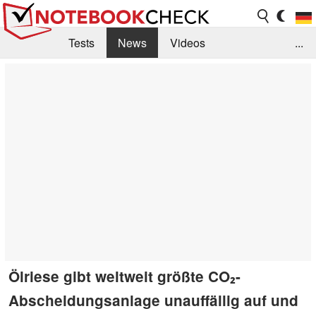
Tests
News
Videos
...
Benchmarks & Tech
Externe Tests
Kaufberatung
Deals
Suche
Jobs
Forum
Ölriese gibt weltweit größte CO₂-
Abscheidungsanlage unauffällig auf und