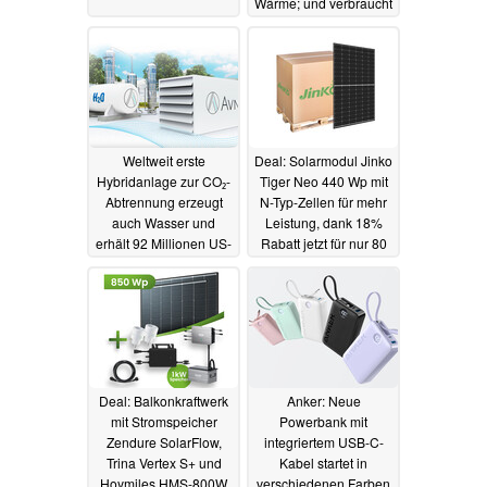
Wärme; und verbraucht
enorm viel
10.11.2023
Weltweit erste
Deal: Solarmodul Jinko
Hybridanlage zur CO₂-
Tiger Neo 440 Wp mit
Abtrennung erzeugt
N-Typ-Zellen für mehr
auch Wasser und
Leistung, dank 18%
erhält 92 Millionen US-
Rabatt jetzt für nur 80
Dollar-Finanzierung
Euro
05.11.2023
06.11.2023
Deal: Balkonkraftwerk
Anker: Neue
mit Stromspeicher
Powerbank mit
Zendure SolarFlow,
integriertem USB-C-
Trina Vertex S+ und
Kabel startet in
Hoymiles HMS-800W
verschiedenen Farben